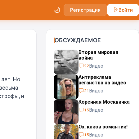
Регистрация
Войти
ОБСУЖДАЕМОЕ
Вторая мировая
война
Видео
22
Антиреклама
 лет. Но
веганства на видео
 весьма
Видео
21
строфы, и
Коренная Москвичка
Видео
15
Ох, каков романтик!
Видео
15