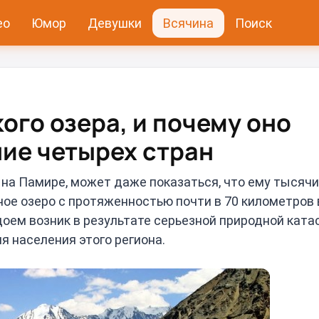
ео
Юмор
Девушки
Всячина
Поиск
ого озера, и почему оно
ние четырех стран
на Памире, может даже показаться, что ему тысячи
мное озеро с протяженностью почти в 70 километров
одоем возник в результате серьезной природной ката
я населения этого региона.