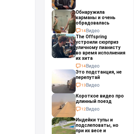
Обнаружила
карманы и очень
обрадовалась
Видео
14
The Offspring
устроили сюрприз
уличному пианисту
во время исполнения
их хита
Видео
14
Это подстанция, не
перепутай⁠⁠
Видео
13
Короткое видео про
длинный поезд
Видео
12
Индейки тупы и
подслеповаты, но
при их весе и