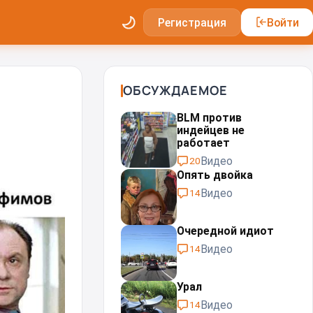
Регистрация
Войти
ОБСУЖДАЕМОЕ
BLM против
индейцев не
работает
Видео
20
Опять двойка
Видео
14
Очередной идиот
Видео
14
Урал⁠⁠
Видео
14