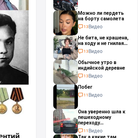
Можно ли пердеть
на борту самолета
Видео
13
Не бита, не крашена,
на ходу и не гнилая...
Видео
13
Обычное утро в
индийской деревне
Видео
13
Побег
Видео
11
Она уверенно шла к
пешеходному
переходу...
Видео
11
Так а какие там