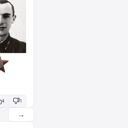
4
1
→