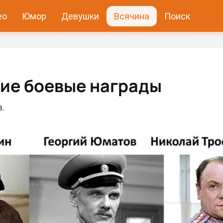
ео
Юмор
Девушки
Всячина
Поиск
ие боевые награды
.