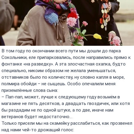
В том году по окончании всего пути мы дошли до парка
Сокольники, еле припарковались, после направились прямо к
фонтанке «на разведку». А эта злосчастная охапка, будто
специально, никоим образом не желала уменьшаться,
отставников было по количеству, ну словно капля в море,
полмира обойди – не сыщешь. Особо опечалили меня
приземлённые слова сына:
– Пап-пап, может, лучше к следующему году возьмём в
магазине не пять десятков, а двадцать гвоздичек, или хотя
бы раздадим не по одной штуке, а по две, иначе нам
ветеранов будет недостаточно…
Только присели мы на скамейку расслабиться, как прозвенел
над нами чей-то дрожащий голос: