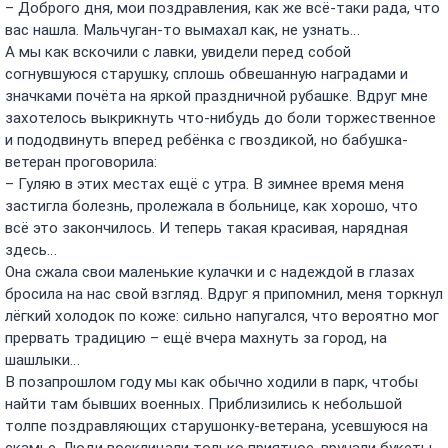
– Доброго дня, мои поздравления, как же всё-таки рада, что
вас нашла. Мальчуган-то вымахал как, не узнать…
А мы как вскочили с лавки, увидели перед собой
согнувшуюся старушку, сплошь обвешанную наградами и
значками почёта на яркой праздничной рубашке. Вдруг мне
захотелось выкрикнуть что-нибудь до боли торжественное
и пододвинуть вперед ребёнка с гвоздикой, но бабушка-
ветеран проговорила:
– Гуляю в этих местах ещё с утра. В зимнее время меня
застигла болезнь, пролежала в больнице, как хорошо, что
всё это закончилось. И теперь такая красивая, нарядная
здесь…
Она сжала свои маленькие кулачки и с надеждой в глазах
бросила на нас свой взгляд. Вдруг я припомнил, меня торкнул
лёгкий холодок по коже: сильно напугался, что вероятно мог
прервать традицию – ещё вчера махнуть за город, на
шашлыки…
В позапрошлом году мы как обычно ходили в парк, чтобы
найти там бывших военных. Приблизились к небольшой
толпе поздравляющих старушонку-ветерана, усевшуюся на