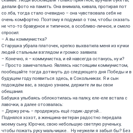
скамье. Люди восклицали только приятное, вручали букеты,
делали фото на память. Она внимала, кивала, протирая пот
со лба, тогда стало очевидно – она чувствовала себя не
очень комфортно. Поэтому я подумал о том, чтобы сказать
не что-то бравурное и типичное, а особливо-личное, и смело
спросил:
– А вы коммунистка?
Старушка убрала платочек, крепко выхватила меня из кучки
людей стальным взглядом и громко заявила:
– Конечно, я – коммунистка, и ей навсегда останусь, ну и?
– Просто замечательно. Являясь настоящим коммунистом,
пообещайте тогда дотянуть до следующего дня Победы и в
будущем году появиться здесь, в Сокольниках. Я и сын
подождём вас, а заодно узнаем, держите ли вы свои
обещания.
Бабушка улыбаясь облокотилась на палку, еле-еле встала с
лавочки, а далее отозвалась:
– Держу речь – продержусь ещё годик-другой…
Поднялся хохот, а женщина-ветеран радостно передала
моему сыну, Юрочке, свою небольшую светлую рученьку,
чтобы пожать руку мальчишке… Ну неужели я забыл бы? Без