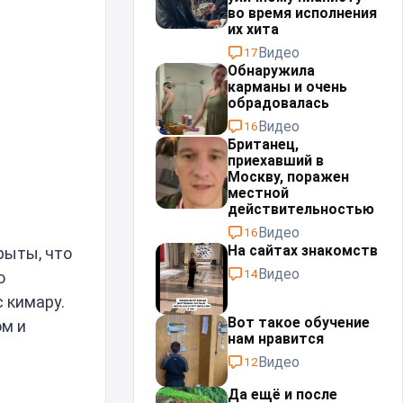
во время исполнения
их хита
Видео
17
Обнаружила
карманы и очень
обрадовалась
Видео
16
Британец,
приехавший в
Москву, поражен
местной
действительностью⁠⁠
Видео
16
На сайтах знакомств
крыты, что
Видео
14
ю
с кимару.
Вот такое обучение
ом и
нам нравится
Видео
12
Да ещё и после