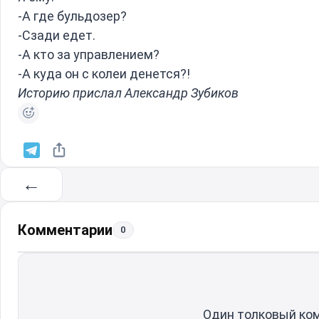
-А где бульдозер?
-Сзади едет.
-А кто за управлением?
-А куда он с колеи денется?!
Историю прислал Александр Зубиков
←
Комментарии
0
Один толковый ко