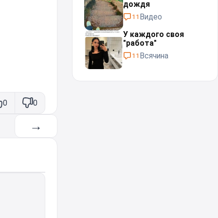
дождя⁠⁠
Видео
11
У каждого своя
"работа"⁠⁠
Всячина
11
0
0
→