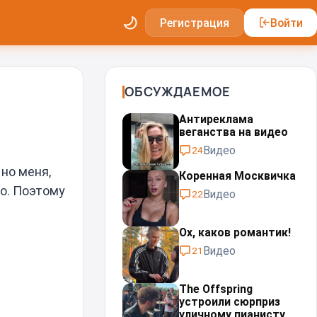
Регистрация
Войти
ОБСУЖДАЕМОЕ
Антиреклама
веганства на видео
Видео
24
.
но меня,
Коренная Москвичка
но. Поэтому
Видео
22
Ох, каков романтик!
Видео
21
The Offspring
устроили сюрприз
уличному пианисту