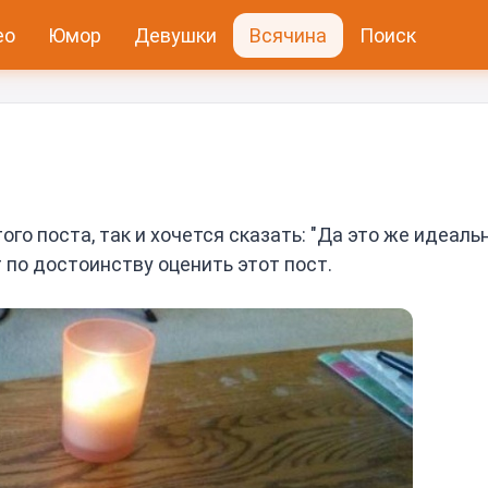
ео
Юмор
Девушки
Всячина
Поиск
о поста, так и хочется сказать: "Да это же идеальн
по достоинству оценить этот пост.