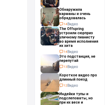
Обнаружила
карманы и очень
обрадовалась
Видео
14
The Offspring
устроили сюрприз
уличному пианисту
во время исполнения
их хита
Видео
14
Это подстанция, не
перепутай⁠⁠
Видео
13
Короткое видео про
длинный поезд
Видео
12
Индейки тупы и
подслеповаты, но
при их весе и