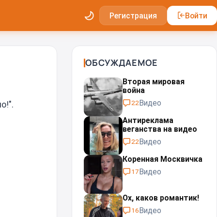
Регистрация
Войти
ОБСУЖДАЕМОЕ
Вторая мировая
война
Видео
22
о!".
Антиреклама
веганства на видео
Видео
22
Коренная Москвичка
Видео
17
Ох, каков романтик!
Видео
16