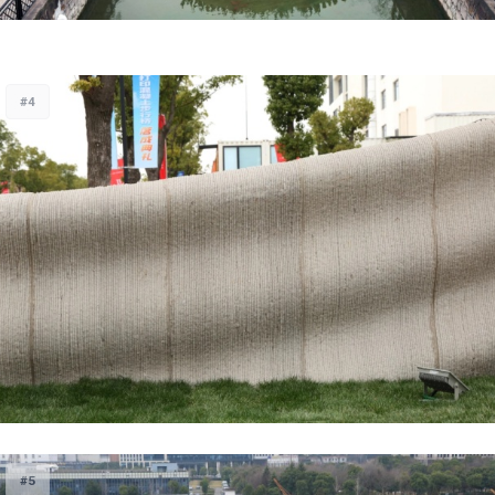
#4
#5