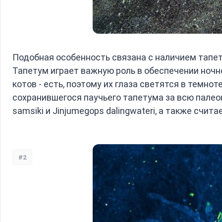
Подобная особенность связана с наличием тапе
Тапетум играет важную роль в обеспечении ночног
котов - есть, поэтому их глаза светятся в темно
сохранившегося паучьего тапетума за всю пале
samsiki и Jinjumegops dalingwateri, а также счит
#2