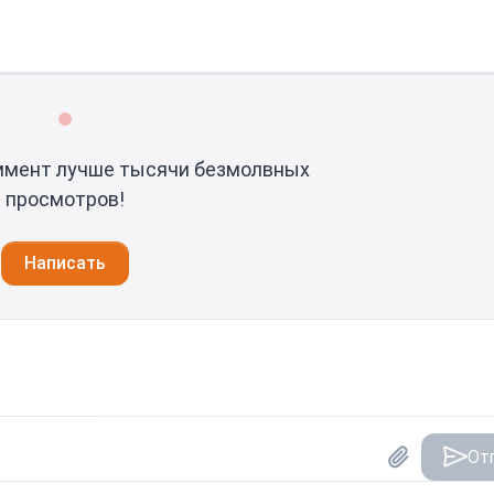
ммент лучше тысячи безмолвных
просмотров!
Написать
От