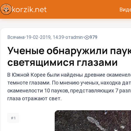
Вид
Всячина
19-02-2019, 14:39
от
admin
979
Ученые обнаружили паук
светящимися глазами
В Южной Корее были найдены древние окаменело
темноте глазами. По мнению ученых, находка дат
окаменелости 10 пауков, представляющих 7 разл
глаза отражают свет.
#1