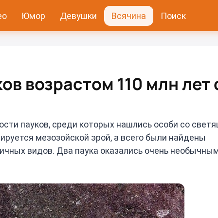
ео
Юмор
Девушки
Всячина
Поиск
ов возрастом 110 млн лет 
сти пауков, среди которых нашлись особи со свет
ируется мезозойской эрой, а всего были найдены
ичных видов. Два паука оказались очень необычным