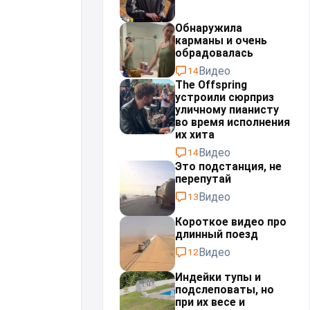
Обнаружила
карманы и очень
обрадовалась
Видео
14
The Offspring
устроили сюрприз
уличному пианисту
во время исполнения
их хита
Видео
14
Это подстанция, не
перепутай⁠⁠
Видео
13
Короткое видео про
длинный поезд
Видео
12
Индейки тупы и
подслеповаты, но
при их весе и