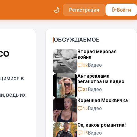
Регистрация
Войти
ОБСУЖДАЕМОЕ
со
Вторая мировая
война
Видео
22
Антиреклама
ящимися в
веганства на видео
Видео
21
и, ведь их
Коренная Москвичка
Видео
15
Ох, каков романтик!
Видео
15