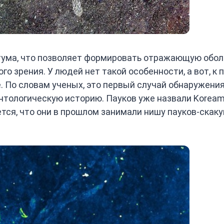
тума, что позволяет формировать отражающую обол
о зрения. У людей нет такой особенности, а вот, к п
те. По словам ученых, это первый случай обнаружени
онтологическую историю. Пауков уже назвали Korea
ается, что они в прошлом занимали нишу пауков-скаку