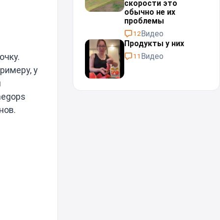
скорости это
обычно не их
проблемы⁠⁠
Видео
12
Продукты у них
очку.
Видео
11
римеру, у
я
megops
нов.