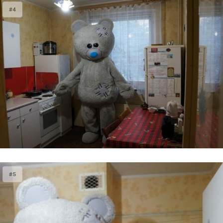
#4
#5