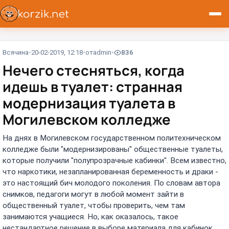
Всячина
20-02-2019, 12:18
от
admin
836
Нечего стесняться, когда
идешь в туалет: странная
модернизация туалета в
Могилевском колледже
На днях в Могилевском государственном политехническом
колледже были "модернизированы" общественные туалеты,
которые получили "полупрозрачные кабинки". Всем известно,
что наркотики, незапланированная беременность и драки -
это настоящий бич молодого поколения. По словам автора
снимков, педагоги могут в любой момент зайти в
общественный туалет, чтобы проверить, чем там
занимаются учащиеся. Но, как оказалось, такое
нестандартное решение в выборе материала для кабинок