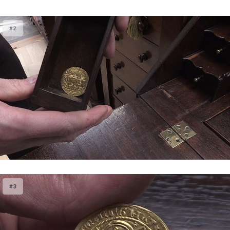
#2
#3