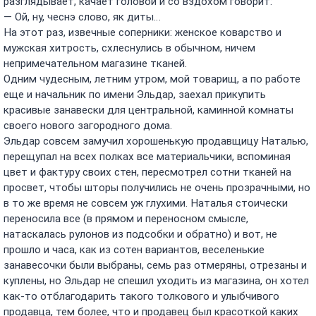
разглядывает, качает головой и со вздохом говорит:
— Ой, ну, чеснэ слово, як диты…
На этот раз, извечные соперники: женское коварство и
мужская хитрость, схлеснулись в обычном, ничем
непримечательном магазине тканей.
Одним чудесным, летним утром, мой товарищ, а по работе
еще и начальник по имени Эльдар, заехал прикупить
красивые занавески для центральной, каминной комнаты
своего нового загородного дома.
Эльдар совсем замучил хорошенькую продавщицу Наталью,
перещупал на всех полках все материальчики, вспоминая
цвет и фактуру своих стен, пересмотрел сотни тканей на
просвет, чтобы шторы получились не очень прозрачными, но
в то же время не совсем уж глухими. Наталья стоически
переносила все (в прямом и переносном смысле,
натаскалась рулонов из подсобки и обратно) и вот, не
прошло и часа, как из сотен вариантов, веселенькие
занавесочки были выбраны, семь раз отмеряны, отрезаны и
куплены, но Эльдар не спешил уходить из магазина, он хотел
как-то отблагодарить такого толкового и улыбчивого
продавца, тем более, что и продавец был красоткой каких