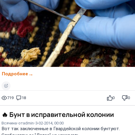
Подробнее
719
18
0
0
🔥
Бунт в исправительной колонии
Всячина
от
admin
3-02-2014, 00:00
Вот так заключенные в Гвардейской колонии бунтуют.