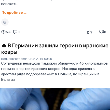
поискать.
Подробнее
696
8
0
0
🔥
В Германии зашили героин в иранские
ковры
Всячина
от
admin
3-02-2014, 00:00
Сотрудники немецкой таможни обнаружили 45 килограммов
героина в партии иранских ковров. Находка привела к
арестам ряда подозреваемых в Польше, во Франции и в
Бельгии.