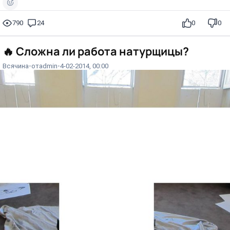
790
24
0
0
🔥
Сложна ли работа натурщицы?
Всячина
от
admin
4-02-2014, 00:00