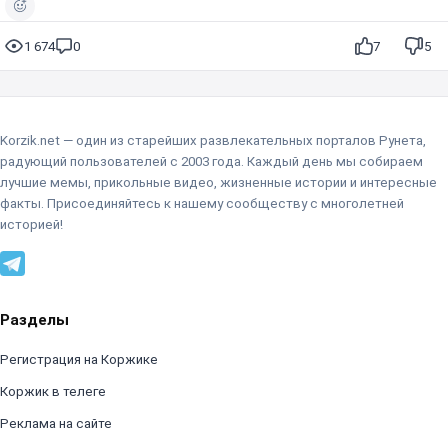
и
з
1 674
0
7
5
в
е
с
т
Korzik.net — один из старейших развлекательных порталов Рунета,
и
радующий пользователей с 2003 года. Каждый день мы собираем
лучшие мемы, прикольные видео, жизненные истории и интересные
факты. Присоединяйтесь к нашему сообществу с многолетней
историей!
Разделы
Регистрация на Коржике
Коржик в телеге
Реклама на сайте