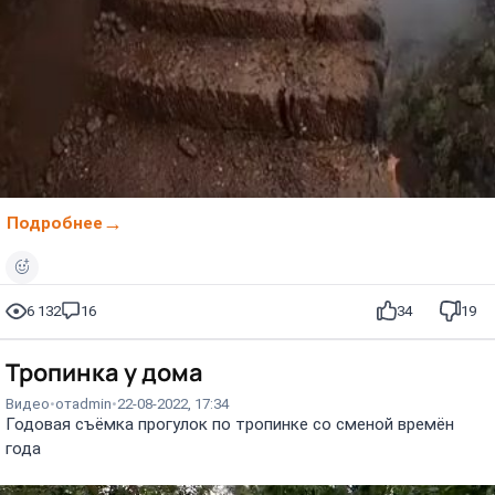
Подробнее
6 132
16
34
19
Тропинка у дома⁠⁠
Видео
от
admin
22-08-2022, 17:34
Годовая съёмка прогулок по тропинке со сменой времён
года