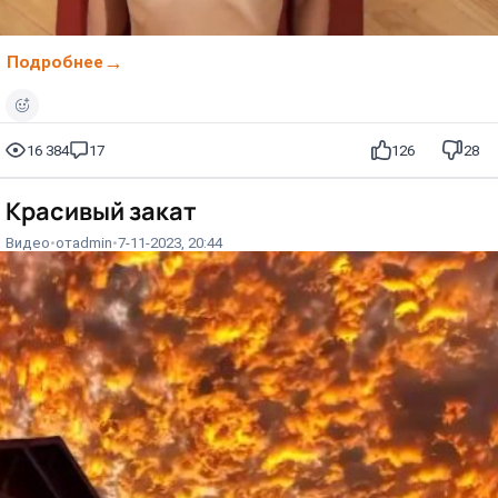
Подробнее
16 384
17
126
28
Красивый закат
Видео
от
admin
7-11-2023, 20:44