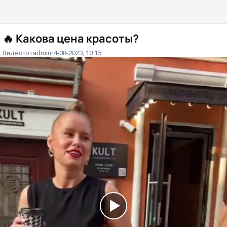
🔥
Какова цена красоты?
Видео
от
admin
4-08-2023, 10:15