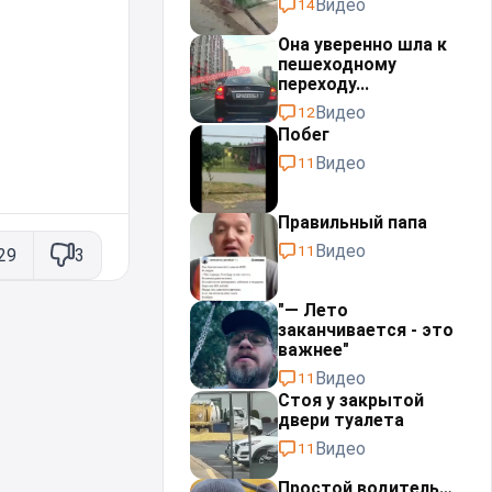
Видео
14
Она уверенно шла к
пешеходному
переходу...
Видео
12
Побег
Видео
11
Правильный папа
Видео
11
29
3
"— Лето
заканчивается - это
важнее"
Видео
11
Стоя у закрытой
двери туалета
Видео
11
Простой водитель…