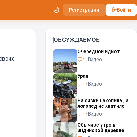
Регистрация
Войти
ОБСУЖДАЕМОЕ
Очередной идиот
своих
Видео
15
Урал⁠⁠
Видео
15
На сиски накопила , а
логопед не хватило
Видео
15
Обычное утро в
индийской деревне