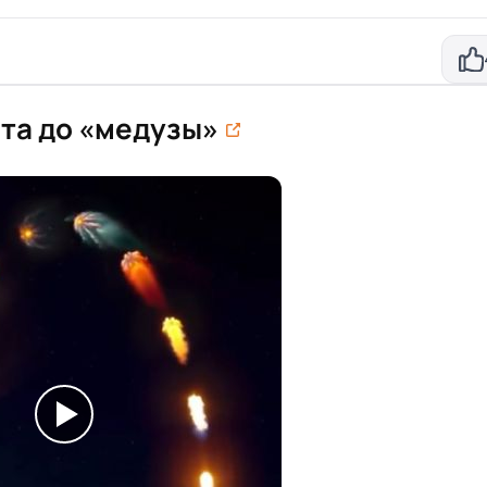
та до «медузы»⁠⁠