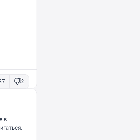
27
2
е в
игаться.