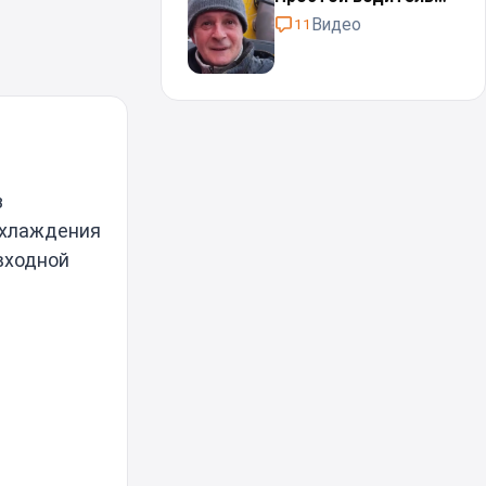
Видео
11
з
охлаждения
входной