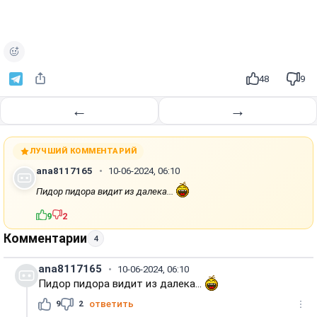
о
и
з
в
е
48
9
с
т
←
→
и
ЛУЧШИЙ КОММЕНТАРИЙ
ana8117165
10-06-2024, 06:10
Пидор пидора видит из далека...
9
2
Комментарии
4
ana8117165
10-06-2024, 06:10
Пидор пидора видит из далека...
9
2
ответить