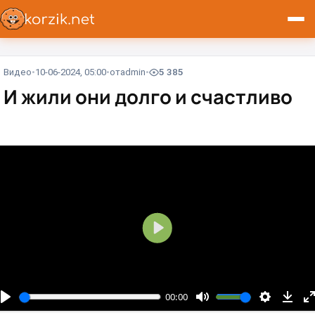
Видео
10-06-2024, 05:00
от
admin
5 385
И жили они долго и счастливо⁠⁠
В
о
с
п
00:00
р