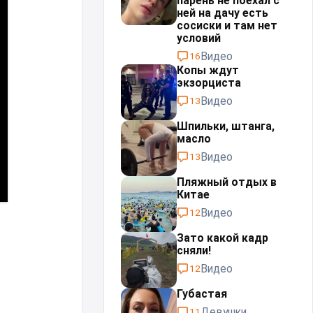
парень не поехал с
ней на дачу есть
сосиски и там нет
условий
Видео
16
Копы ждут
экзорциста⁠⁠
Видео
13
Шпильки, штанга,
масло⁠⁠
Видео
13
Пляжный отдых в
Китае
Видео
12
Зато какой кадр
сняли!
Видео
12
Губастая
Девушки
11