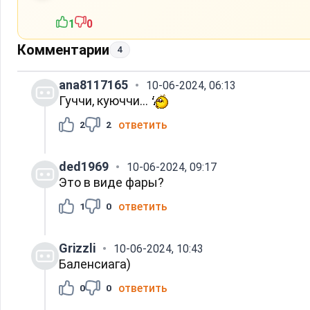
1
0
Комментарии
4
ana8117165
10-06-2024, 06:13
Гуччи, куюччи...
ответить
2
2
ded1969
10-06-2024, 09:17
Это в виде фары?
ответить
1
0
Grizzli
10-06-2024, 10:43
Баленсиага)
ответить
0
0