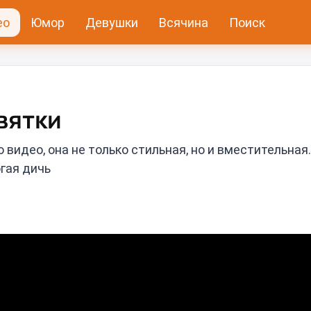
ео
Юмор
Девушки
Всячина
Поиск
ятки⁠⁠
видео, она не только стильная, но и вместительная.
огая дичь