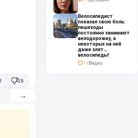
Велосипедист
показал свою боль:
пешеходы
постоянно занимают
велодорожку, а
некоторых на ней
даже злят...
велосипеды!⁠⁠
Видео
11
3
28
→