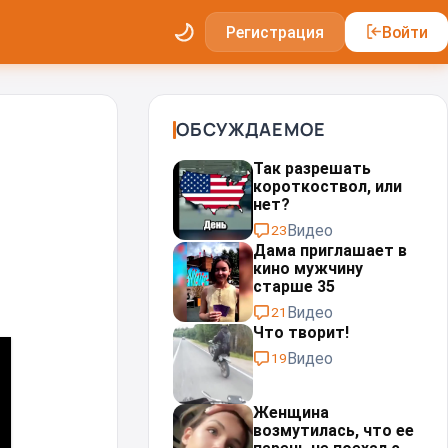
Регистрация
Войти
ОБСУЖДАЕМОЕ
Так разрешать
короткоствол, или
нет?
Видео
23
Дама приглашает в
кино мужчину
старше 35
Видео
21
Что творит!
Видео
19
Женщина
возмутилась, что ее