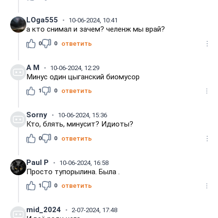
LOga555
10-06-2024, 10:41
а кто снимал и зачем? челенж мы врай?
0
0
ответить
А M
10-06-2024, 12:29
Минус один цыганский биомусор
1
0
ответить
Sorny
10-06-2024, 15:36
Кто, блять, минусит? Идиоты?
0
0
ответить
Paul P
10-06-2024, 16:58
Просто тупорылина. Была .
1
0
ответить
mid_2024
2-07-2024, 17:48