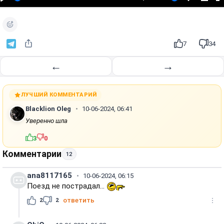
р
о
и
з
7
34
в
е
←
→
с
т
и
ЛУЧШИЙ КОММЕНТАРИЙ
Blacklion Oleg
10-06-2024, 06:41
Уверенно шла
3
0
Комментарии
12
ana8117165
10-06-2024, 06:15
Поезд не пострадал...
2
2
ответить