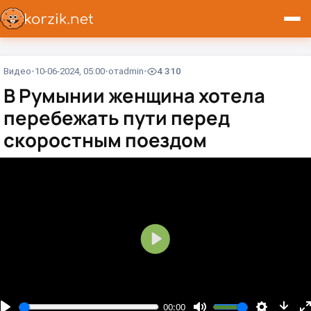
Видео
10-06-2024, 05:00
от
admin
4 310
В Румынии женщина хотела
перебежать пути перед
скоростным поездом⁠⁠
В
о
с
п
00:00