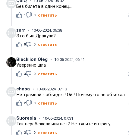
QbiQ
10-06-2024, 06:32
Без билета в один конец....
1
0
ответить
zarr
10-06-2024, 06:38
Это был Дракула?
0
0
ответить
Blacklion Oleg
10-06-2024, 06:41
Уверенно шла
3
0
ответить
chapa
10-06-2024, 07:13
Не трамвай - объедет! Ой!! Почему-то не объехал...
2
0
ответить
Suoresla
10-06-2024, 07:31
Так перебежала или нет? Не тяните интригу.
3
0
ответить