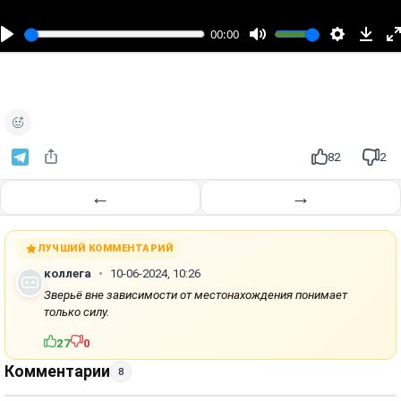
с
п
00:00
р
о
и
з
в
е
82
2
с
т
←
→
и
ЛУЧШИЙ КОММЕНТАРИЙ
коллега
10-06-2024, 10:26
Зверьё вне зависимости от местонахождения понимает
только силу.
27
0
Комментарии
8