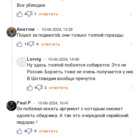
Все ублюдки
4
1
ответить
Анатом
10-06-2024, 13:28
Пошел за подмогой, они только толпой горазды.
12
0
ответить
Lorvig
10-06-2024, 14:08
Ну здесь толпой побоятся собиратся. Это не
Россия. Борзеть тоже не очень получается у них.
В Шотландии вообще прячутся.
6
2
ответить
Paul P
10-06-2024, 16:41
Он побежал искать аргумент с которым сможет
одолеть обидчика. А так это очередной сирийский
пидорас !
6
0
ответить