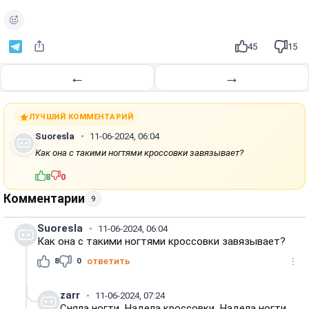
о
и
з
45
15
в
е
←
→
с
т
и
ЛУЧШИЙ КОММЕНТАРИЙ
Suoresla
11-06-2024, 06:04
Как она с такими ногтями кроссовки завязывает?
8
0
Комментарии
9
Suoresla
11-06-2024, 06:04
Как она с такими ногтями кроссовки завязывает?
8
0
ответить
zarr
11-06-2024, 07:24
Сняла ногти. Надела кроссовки. Надела ногти.