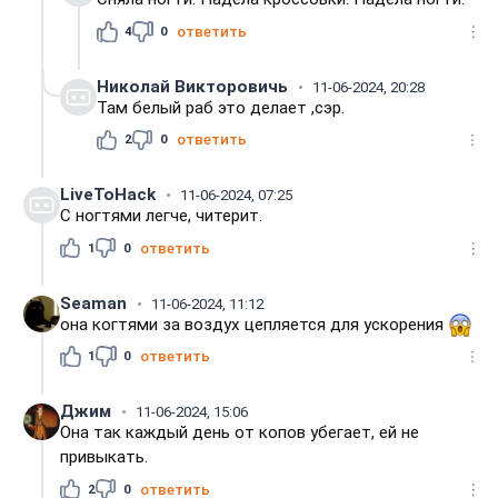
4
0
ответить
Николай Викторовичь
11-06-2024, 20:28
Там белый раб это делает ,сэр.
2
0
ответить
LiveToHack
11-06-2024, 07:25
С ногтями легче, читерит.
1
0
ответить
Seaman
11-06-2024, 11:12
она когтями за воздух цепляется для ускорения
1
0
ответить
Джим
11-06-2024, 15:06
Она так каждый день от копов убегает, ей не
привыкать.
2
0
ответить