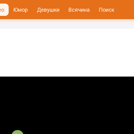
ео
Юмор
Девушки
Всячина
Поиск