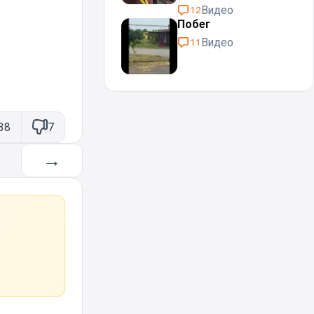
Видео
12
Побег
Видео
11
38
7
→