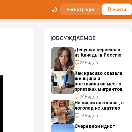
Регистрация
Войти
ОБСУЖДАЕМОЕ
Девушка переехала
из Канады в Россию
Видео
25
Как красиво сказала
женщина и
поставила на место
приезжих мигрантов⁠⁠
Видео
20
На сиски накопила , а
логопед не хватило
Видео
16
Очередной идиот