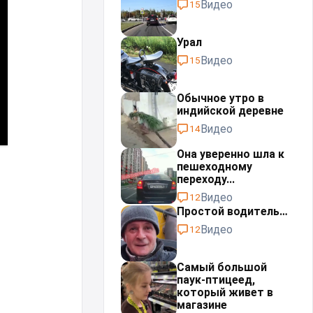
Видео
15
Урал⁠⁠
Видео
15
Обычное утро в
индийской деревне
Видео
14
Она уверенно шла к
пешеходному
переходу...
Видео
12
Простой водитель…
Видео
12
Самый большой
паук-птицеед,
который живет в
магазине