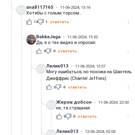
ana8117165
11-06-2024, 15:16
Хотябы с голым торсом...
13
1
ответить
BabkaJaga
11-06-2024, 15:32
Да, я о тех видео и спросил.
3
0
ответить
Лелик013
11-06-2024, 15:57
Могу ошибаться, но похожа на Шантель
Джеффрис (Chantel Jeffries)
2
0
ответить
Жером добсон
11-06-2024, 23:30
не, та страшная
0
0
ответить
Лелик013
12-06-2024, 02:00