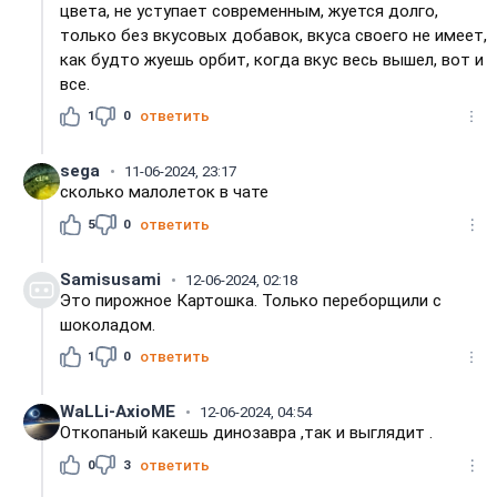
цвета, не уступает современным, жуется долго,
только без вкусовых добавок, вкуса своего не имеет,
как будто жуешь орбит, когда вкус весь вышел, вот и
все.
1
0
ответить
sega
11-06-2024, 23:17
сколько малолеток в чате
5
0
ответить
Samisusami
12-06-2024, 02:18
Это пирожное Картошка. Только переборщили с
шоколадом.
1
0
ответить
WaLLi-АxioME
12-06-2024, 04:54
Откопаный какешь динозавра ,так и выглядит .
0
3
ответить