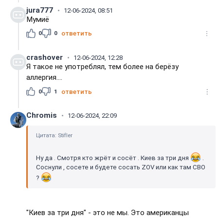
jura777
12-06-2024, 08:51
Мумиё
0
0
ответить
crashover
12-06-2024, 12:28
Я такое не употреблял, тем более на берёзу
аллергия....
0
1
ответить
Chromis
12-06-2024, 22:09
Цитата: Stifler
Ну да . Смотря кто жрёт и сосёт . Киев за три дня
.
Соснули , сосете и будете сосать ZOV или как там СВО
?
"Киев за три дня" - это не мы. Это американцы