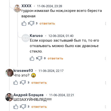
XXXX
11-06-2024, 23:28
гудрон измазал бы нож,скорее всего береста
вареная
2
3
ответить
Karuso
12-06-2024, 01:40
Если хорошо застывший был то, то его
откалывать можно было как драконье
стекло.
5
0
ответить
krasawa93
11-06-2024, 22:17
Что это?
2
3
ответить
Андрей Борщев
11-06-2024, 22:21
ШОЗАХУЙНЯБЛЯД!!!!!
2
3
ответить