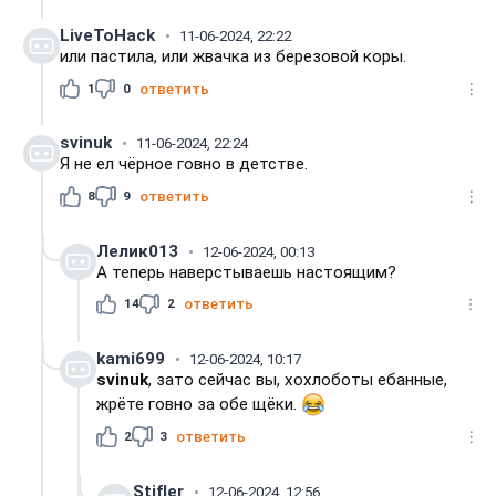
LiveToHack
11-06-2024, 22:22
или пастила, или жвачка из березовой коры.
1
0
ответить
svinuk
11-06-2024, 22:24
Я не ел чёрное говно в детстве.
8
9
ответить
Лелик013
12-06-2024, 00:13
А теперь наверстываешь настоящим?
14
2
ответить
kami699
12-06-2024, 10:17
svinuk
, зато сейчас вы, хохлоботы ебанные,
жрёте говно за обе щёки.
2
3
ответить
Stifler
12-06-2024, 12:56