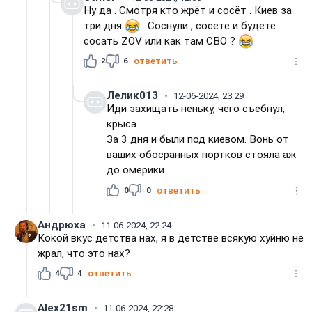
Ну да . Смотря кто жрёт и сосёт . Киев за
три дня
. Соснули , сосете и будете
сосать ZOV или как там СВО ?
2
6
ответить
Лелик013
12-06-2024, 23:29
Иди захищать неньку, чего съебнул,
крыса.
За 3 дня и были под киевом. Вонь от
ваших обосранных портков стояла аж
до омерики.
0
0
ответить
Андрюха
11-06-2024, 22:24
Кокой вкус детства нах, я в детстве всякую хуйню не
жрал, что это нах?
4
4
ответить
Alex21sm
11-06-2024, 22:28