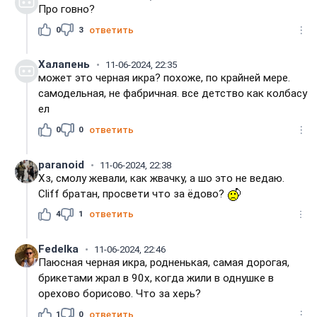
Про говно?
0
3
ответить
Халапень
11-06-2024, 22:35
может это черная икра? похоже, по крайней мере.
самодельная, не фабричная. все детство как колбасу
ел
0
0
ответить
paranoid
11-06-2024, 22:38
Хз, смолу жевали, как жвачку, а шо это не ведаю.
Cliff братан, просвети что за ёдово?
4
1
ответить
Fedelka
11-06-2024, 22:46
Паюсная черная икра, родненькая, самая дорогая,
брикетами жрал в 90х, когда жили в однушке в
орехово борисово. Что за херь?
1
0
ответить