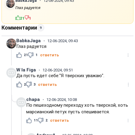
BabkaJaga
12-06-2024, 09:43
Глаз радуется
21
1
Комментарии
9
BabkaJaga
12-06-2024, 09:43
Глаз радуется
21
1
ответить
W la Figa
12-06-2024, 09:51
Да пусть едет себе:"Я тверских уважаю".
2
3
ответить
chapa
12-06-2024, 10:08
По пешеходному переходу хоть тверской, хоть
марсианский петух пусть спешивается.
11
2
ответить