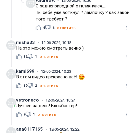
AndrewA
12-06-2024, 10:30
О заднеприводной откликнулся....
Ты себе уже воткнул ? лампочку ? как закон
того требует ?
4
6
ответить
misha33
12-06-2024, 10:18
На это можно смотреть вечно )
12
1
ответить
kami699
12-06-2024, 10:23
В этом видео прекрасно всё!
10
2
ответить
vetroneco
12-06-2024, 10:24
Лучшее за день! Блокбастер!
9
1
ответить
ana8117165
12-06-2024, 12:22