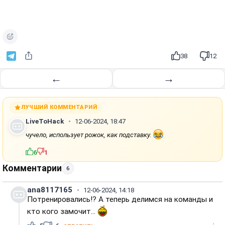
38
12
←
→
ЛУЧШИЙ КОММЕНТАРИЙ
LiveToHack
12-06-2024, 18:47
чучело, использует рожок, как подставку.
6
1
Комментарии
6
ana8117165
12-06-2024, 14:18
Потренировались!? А теперь делимся на команды и
кто кого замочит...