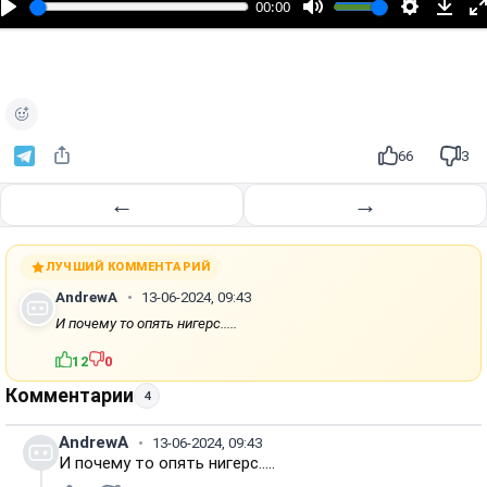
00:00
р
о
и
з
в
е
66
3
с
т
←
→
и
ЛУЧШИЙ КОММЕНТАРИЙ
AndrewA
13-06-2024, 09:43
И почему то опять нигерс.....
12
0
Комментарии
4
AndrewA
13-06-2024, 09:43
И почему то опять нигерс.....