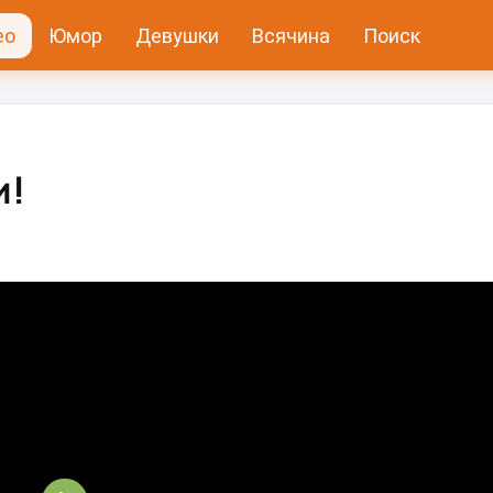
ео
Юмор
Девушки
Всячина
Поиск
и!