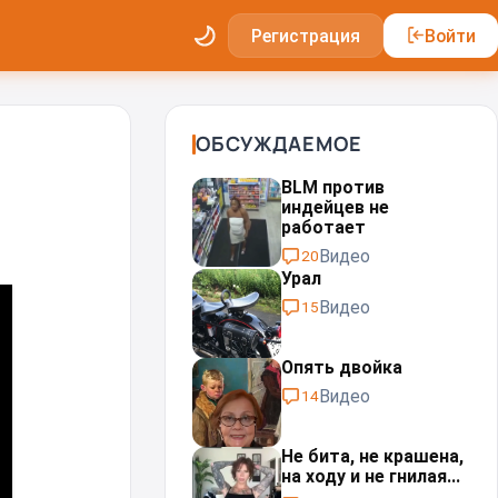
Регистрация
Войти
ОБСУЖДАЕМОЕ
BLM против
индейцев не
работает
Видео
20
Урал⁠⁠
Видео
15
Опять двойка
Видео
14
Не бита, не крашена,
на ходу и не гнилая...