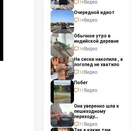
Видео
14
Очередной идиот
Видео
14
Обычное утро в
индийской деревне
Видео
14
На сиски накопила , а
логопед не хватило
Видео
12
Побег
Видео
11
Она уверенно шла к
пешеходному
переходу...
Видео
11
Так а какие там