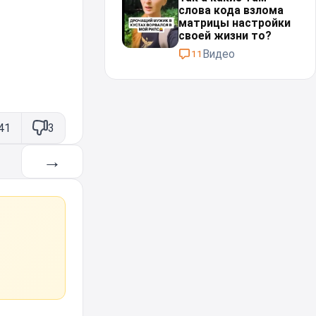
слова кода взлома
матрицы настройки
своей жизни то?
Видео
11
41
3
→