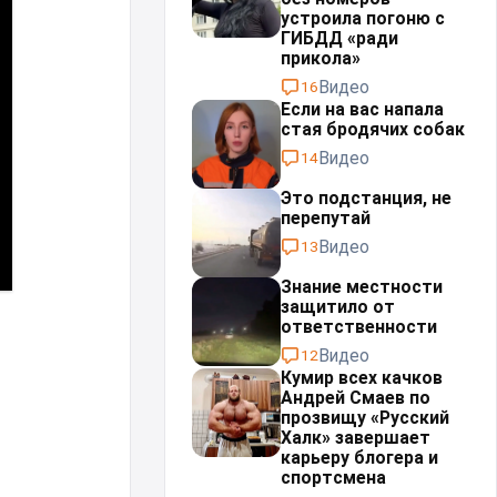
устроила погоню с
ГИБДД «ради
прикола»
Видео
16
Если на вас напала
стая бродячих собак
Видео
14
Это подстанция, не
перепутай⁠⁠
Видео
13
Знание местности
защитило от
ответственности
Видео
12
Кумир всех качков
Андрей Смаев по
прозвищу «Русский
Халк» завершает
карьеру блогера и
спортсмена