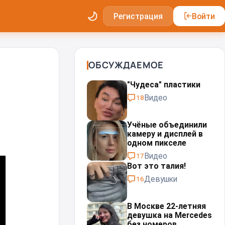
Регистрация
Войти
ОБСУЖДАЕМОЕ
"Чудеса" пластики⁠⁠
Видео
18
Учёные объединили
камеру и дисплей в
одном пикселе
Видео
17
Вот это талия!
Девушки
16
В Москве 22-летняя
девушка на Mercedes
без номеров