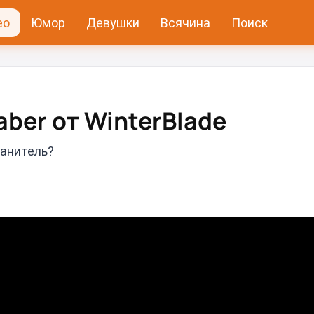
ео
Юмор
Девушки
Всячина
Поиск
aber от WinterBlade
ранитель?