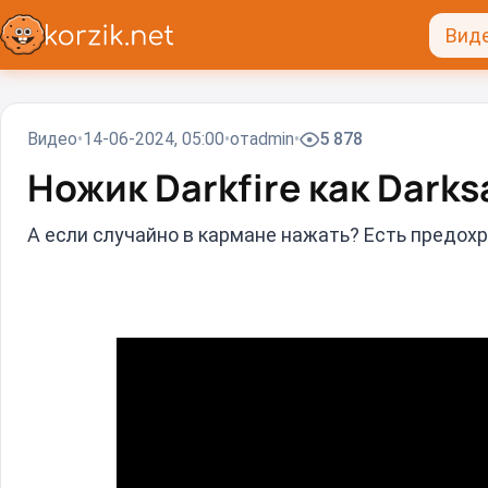
Вид
Видео
14-06-2024, 05:00
от
admin
5 878
Ножик Darkfire как Darks
А если случайно в кармане нажать? Есть предох