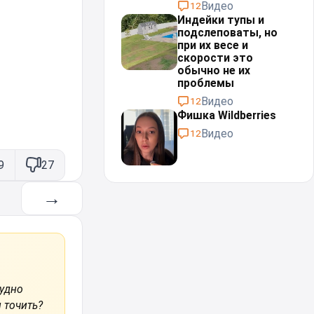
Видео
12
Индейки тупы и
подслеповаты, но
при их весе и
скорости это
обычно не их
проблемы⁠⁠
Видео
12
Фишка Wildberries
Видео
12
9
27
→
рудно
и точить?