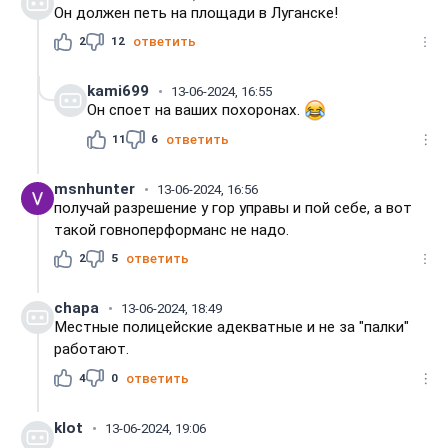
Он должен петь на площади в Луганске!
2
12
ответить
kami699
13-06-2024, 16:55
Он споет на ваших похоронах.
11
6
ответить
msnhunter
13-06-2024, 16:56
получай разрешение у гор управы и пой себе, а вот
такой говноперформанс не надо.
2
5
ответить
chapa
13-06-2024, 18:49
Местные полицейские адекватные и не за "палки"
работают.
4
0
ответить
klot
13-06-2024, 19:06