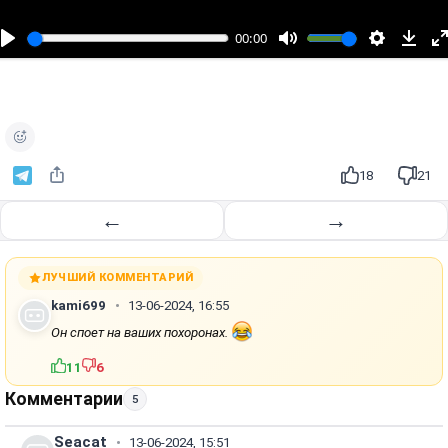
с
п
00:00
р
о
и
з
в
е
18
21
с
т
←
→
и
ЛУЧШИЙ КОММЕНТАРИЙ
kami699
13-06-2024, 16:55
Он споет на ваших похоронах.
11
6
Комментарии
5
Seacat
13-06-2024, 15:51