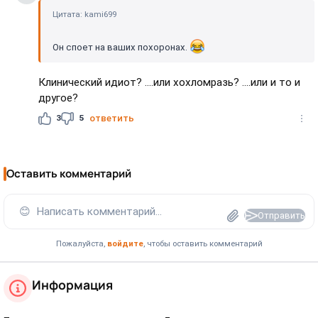
Цитата: kami699
Он споет на ваших похоронах.
Клинический идиот? ....или хохломразь? ....или и то и
другое?
3
5
ответить
Оставить комментарий
😊
Написать комментарий...
Отправить
Пожалуйста,
войдите
, чтобы оставить комментарий
Информация