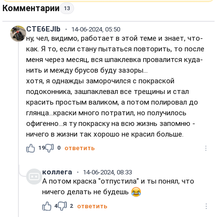
Комментарии
13
CTE6EJIb
14-06-2024, 05:50
ну, чел, видимо, работает в этой теме и знает, что-
как. Я то, если стану пытаться повторить, то после
меня через месяц, вся шпаклевка провалится куда-
нить и между брусов буду зазоры...
хотя, я однажды заморочился с покраской
подоконника, зашпаклевал все трещины и стал
красить простым валиком, а потом полировал до
глянца...краски много потратил, но получилось
офигенно...я ту покраску на всю жизнь запомню -
ничего в жизни так хорошо не красил больше.
19
0
ответить
коллега
14-06-2024, 08:33
А потом краска "отпустила" и ты понял, что
ничего делать не будешь
4
2
ответить