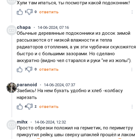
Хули там ипаться, ты посмотри какой подоконник!
1
0
ответить
chapa
14-06-2024, 07:16
Обычные деревянные подоконники из досок зимой
рассыхаются от низкой влажности и тепла
радиаторов отопления, а уж эти чурбачки скукожятся
быстро и с большими зазорами. Но сделано
аккуратно (видно чел старался и руки "не из жопы").
7
0
ответить
paranoid
14-06-2024, 07:37
Заебись! На нем бухать удобно и хлеб -колбасу
нарезать
4
2
ответить
mihx
14-06-2024, 12:32
Просто обрезки положил на герметик, по периметру
прикрутил рейку, швы сверху шпаклей прошёл и лаком