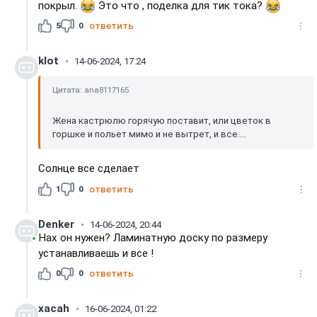
покрыл.
Это что , поделка для тик тока?
5
0
ответить
klot
14-06-2024, 17:24
Цитата: ana8117165
Жена кастрюлю горячую поставит, или цветок в
горшке и польет мимо и не вытрет, и все....
Солнце все сделает
1
0
ответить
Denker
14-06-2024, 20:44
Нах он нужен? Ламинатную доску по размеру
устанавливаешь и все !
0
0
ответить
xacah
16-06-2024, 01:22