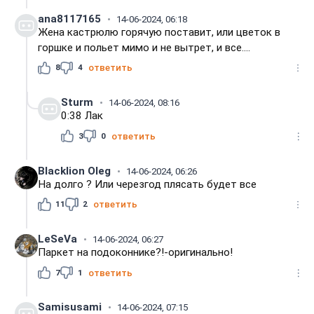
ana8117165
14-06-2024, 06:18
Жена кастрюлю горячую поставит, или цветок в
горшке и польет мимо и не вытрет, и все....
8
4
ответить
Sturm
14-06-2024, 08:16
0:38 Лак
3
0
ответить
Blacklion Oleg
14-06-2024, 06:26
На долго ? Или черезгод плясать будет все
11
2
ответить
LeSeVa
14-06-2024, 06:27
Паркет на подоконнике?!-оригинально!
7
1
ответить
Samisusami
14-06-2024, 07:15