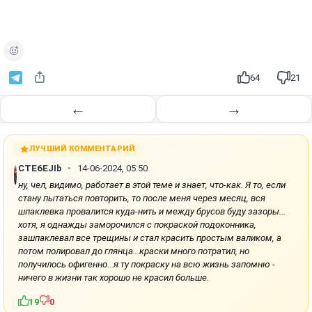
64
21
←
→
ЛУЧШИЙ КОММЕНТАРИЙ
CTE6EJIb
14-06-2024, 05:50
ну, чел, видимо, работает в этой теме и знает, что-как. Я то, если
стану пытаться повторить, то после меня через месяц, вся
шпаклевка провалится куда-нить и между брусов буду зазоры...
хотя, я однажды заморочился с покраской подоконника,
зашпаклевал все трещины и стал красить простым валиком, а
потом полировал до глянца...краски много потратил, но
получилось офигенно...я ту покраску на всю жизнь запомню -
ничего в жизни так хорошо не красил больше.
19
0