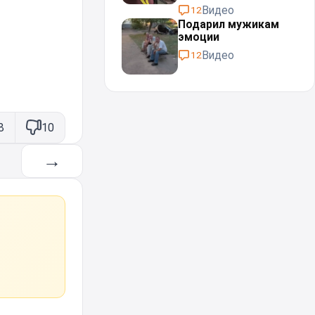
Видео
12
Подарил мужикам
эмоции
Видео
12
8
10
→