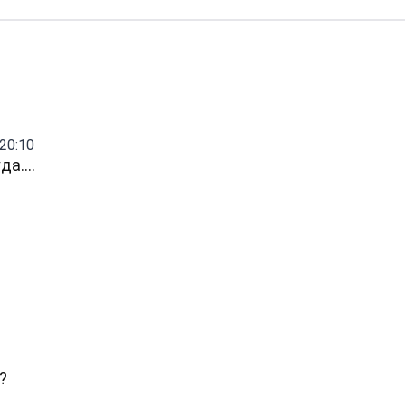
20:10
уда….
?