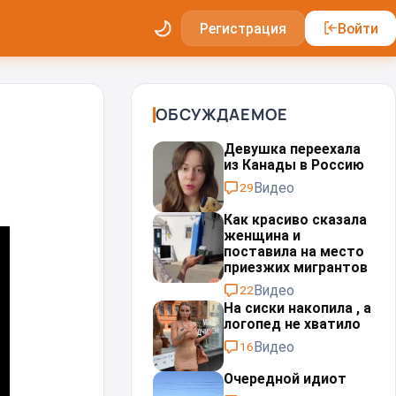
Регистрация
Войти
ОБСУЖДАЕМОЕ
Девушка переехала
из Канады в Россию
Видео
29
Как красиво сказала
женщина и
поставила на место
приезжих мигрантов⁠⁠
Видео
22
На сиски накопила , а
логопед не хватило
Видео
16
Очередной идиот