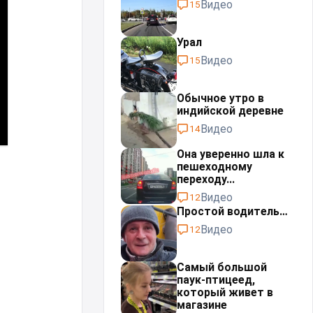
Видео
15
Урал⁠⁠
Видео
15
Обычное утро в
индийской деревне
Видео
14
Она уверенно шла к
пешеходному
переходу...
Видео
12
Простой водитель…
Видео
12
Самый большой
паук-птицеед,
который живет в
магазине