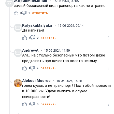
ЖорикМнемоник
15-06-2024, 09:05
самый безопасный вид транспорта как не странно
8
1
ответить
KolyakaMalyaka
15-06-2024, 09:14
Да капитан!
4
0
ответить
AndrewA
15-06-2024, 11:59
Ага... на столько безопасный что потом даже
предъявить про качество полета некому....
1
2
ответить
Aleksei Mccree
15-06-2024, 14:38
говна кусок, а не транспорт! Под тобой пропасть
в 10 000 км. Удачи выжить в случае
неисправности!
2
5
ответить