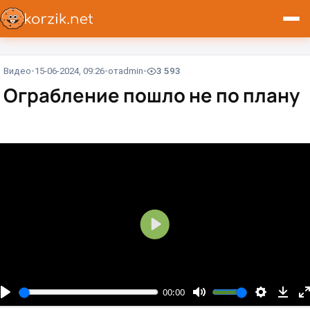
Видео
15-06-2024, 09:26
от
admin
3 593
Ограбление пошло не по плану
В
о
с
п
00:00
р