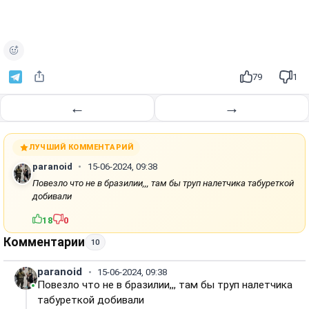
о
и
з
в
е
79
1
с
т
←
→
и
ЛУЧШИЙ КОММЕНТАРИЙ
paranoid
15-06-2024, 09:38
Повезло что не в бразилии,,, там бы труп налетчика табуреткой
добивали
18
0
Комментарии
10
paranoid
15-06-2024, 09:38
Повезло что не в бразилии,,, там бы труп налетчика
табуреткой добивали