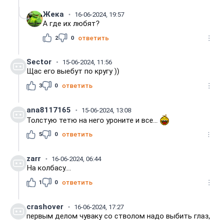
Жека
16-06-2024, 19:57
А где их любят?
2
0
ответить
Sector
15-06-2024, 11:56
Щас его выебут по кругу ))
3
0
ответить
ana8117165
15-06-2024, 13:08
Толстую тетю на него уроните и все...
5
0
ответить
zarr
16-06-2024, 06:44
На колбасу....
1
0
ответить
crashover
16-06-2024, 17:27
первым делом чуваку со стволом надо выбить глаз,