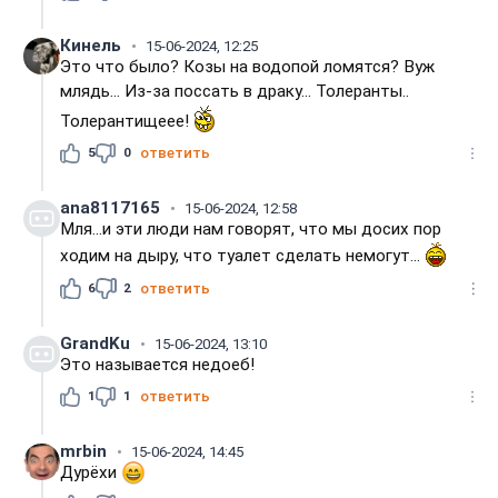
Кинель
15-06-2024, 12:25
Это что было? Козы на водопой ломятся? Вуж
млядь... Из-за поссать в драку... Толеранты..
Толерантищеее!
5
0
ответить
ana8117165
15-06-2024, 12:58
Мля...и эти люди нам говорят, что мы досих пор
ходим на дыру, что туалет сделать немогут...
6
2
ответить
GrandKu
15-06-2024, 13:10
Это называется недоеб!
1
1
ответить
mrbin
15-06-2024, 14:45
Дурёхи