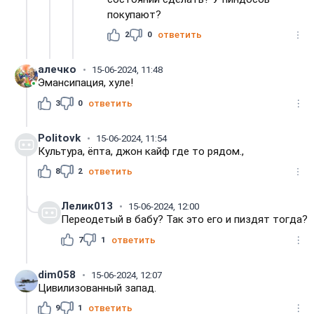
покупают?
2
0
ответить
алечко
15-06-2024, 11:48
Эмансипация, хуле!
3
0
ответить
Politovk
15-06-2024, 11:54
Культура, ёпта, джон кайф где то рядом.,
8
2
ответить
Лелик013
15-06-2024, 12:00
Переодетый в бабу? Так это его и пиздят тогда?
7
1
ответить
dim058
15-06-2024, 12:07
Цивилизованный запад.
9
1
ответить