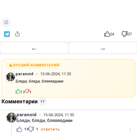
о
и
з
в
е
24
37
с
т
←
→
и
ЛУЧШИЙ КОММЕНТАРИЙ
paranoid
15-06-2024, 11:35
Бляди, бляди, бляяяядиии
13
1
Комментарии
17
paranoid
15-06-2024, 11:35
Бляди, бляди, бляяяядиии
13
1
ответить