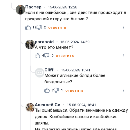
Пастер
15-06-2024, 12:28
Если я не ошибаюсь , сие действие происходит в
прекрасной старушке Англии ?
12
2
ответить
paranoid
15-06-2024, 14:59
А что это меняет?
4
0
ответить
Cliff.
15-06-2024, 15:41
Может аглицкие бляди более
блядовитые?
7
1
ответить
Алексей Си
15-06-2024, 16:41
Ты ошибаешься. Обрати внимание на одежду
девок. Ковбойские сапоги и ковбойские
шляпы.
На туалетах надпись united site services.