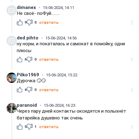
dimanex
15-06-2024, 14:11
Не своё- поФуй.........
9
0
ответить
ded pihto
15-06-2024, 14:56
ну норм, и покаталась и самокат в помойку, одни
плюсы
6
0
ответить
Pilko1969
15-06-2024, 15:22
Дурочка 🙄😏
4
0
ответить
paranoid
15-06-2024, 16:23
Через пару дней контакты оксидятся и полыхнёт
батарейка душевно так очень
5
1
ответить