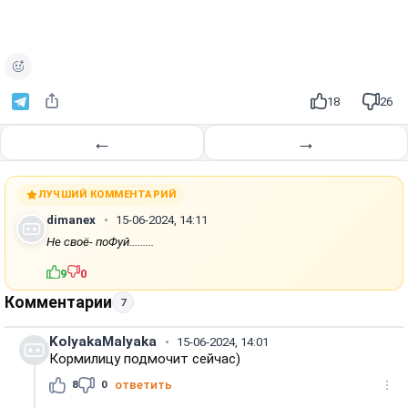
18
26
←
→
ЛУЧШИЙ КОММЕНТАРИЙ
dimanex
15-06-2024, 14:11
Не своё- поФуй.........
9
0
Комментарии
7
KolyakaMalyaka
15-06-2024, 14:01
Кормилицу подмочит сейчас)
8
0
ответить