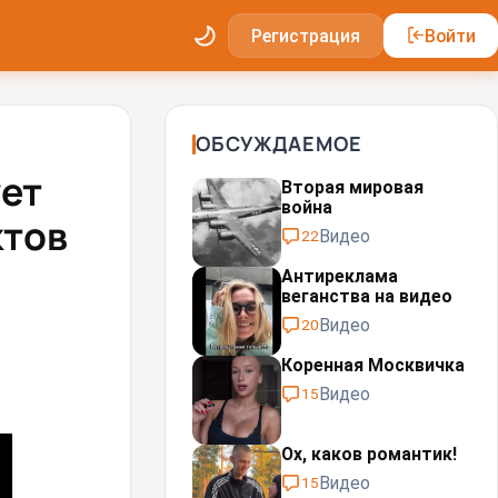
Регистрация
Войти
ОБСУЖДАЕМОЕ
ует
Вторая мировая
война
ктов
Видео
22
Антиреклама
веганства на видео
Видео
20
Коренная Москвичка
Видео
15
Ох, каков романтик!
Видео
15