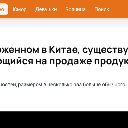
ео
Юмор
Девушки
Всячина
Поиск
оженном в Китае, существ
ющийся на продаже проду
сностей, размером в несколько раз больше обычного.