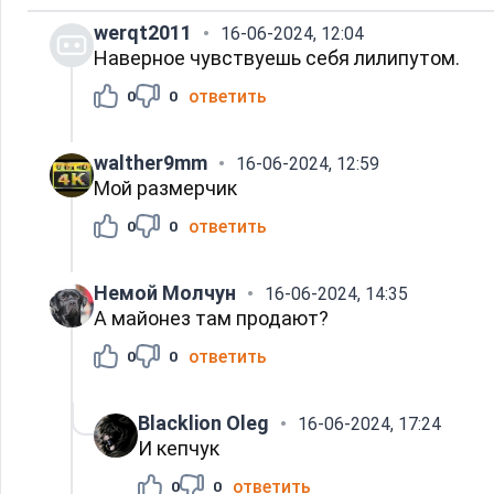
werqt2011
16-06-2024, 12:04
Наверное чувствуешь себя лилипутом.
ответить
0
0
walther9mm
16-06-2024, 12:59
Мой размерчик
ответить
0
0
Немой Молчун
16-06-2024, 14:35
А майонез там продают?
ответить
0
0
Blacklion Oleg
16-06-2024, 17:24
И кепчук
ответить
0
0