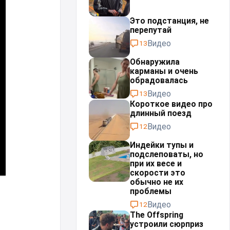
Это подстанция, не
перепутай⁠⁠
Видео
13
Обнаружила
карманы и очень
обрадовалась
Видео
13
Короткое видео про
длинный поезд
Видео
12
Индейки тупы и
подслеповаты, но
при их весе и
скорости это
обычно не их
проблемы⁠⁠
Видео
12
The Offspring
устроили сюрприз