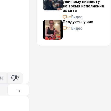
уличному пианисту
во время исполнения
их хита
Видео
12
Продукты у них
Видео
11
41
7
→