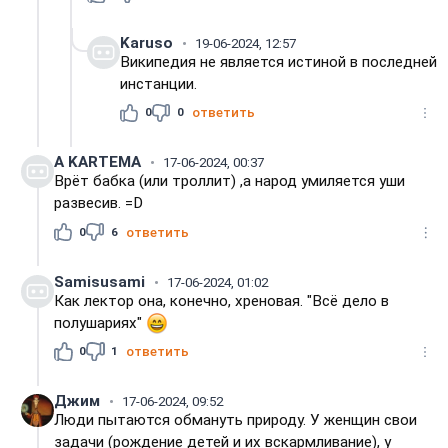
Karuso
19-06-2024, 12:57
Википедия не является истиной в последней
инстанции.
0
0
ответить
A KARTEMA
17-06-2024, 00:37
Врёт бабка (или троллит) ,а народ умиляется уши
развесив. =D
0
6
ответить
Samisusami
17-06-2024, 01:02
Как лектор она, конечно, хреновая. "Всё дело в
полушариях"
0
1
ответить
Джим
17-06-2024, 09:52
Люди пытаются обмануть природу. У женщин свои
задачи (рождение детей и их вскармливание), у