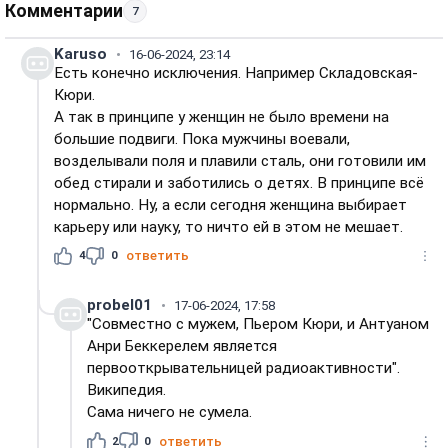
Комментарии
7
Karuso
16-06-2024, 23:14
Есть конечно исключения. Например Складовская-
Кюри.
А так в принципе у женщин не было времени на
большие подвиги. Пока мужчины воевали,
возделывали поля и плавили сталь, они готовили им
обед стирали и заботились о детях. В принципе всё
нормально. Ну, а если сегодня женщина выбирает
карьеру или науку, то ничто ей в этом не мешает.
4
0
ответить
probel01
17-06-2024, 17:58
"Совместно с мужем, Пьером Кюри, и Антуаном
Анри Беккерелем является
первооткрывательницей радиоактивности".
Википедия.
Сама ничего не сумела.
2
0
ответить