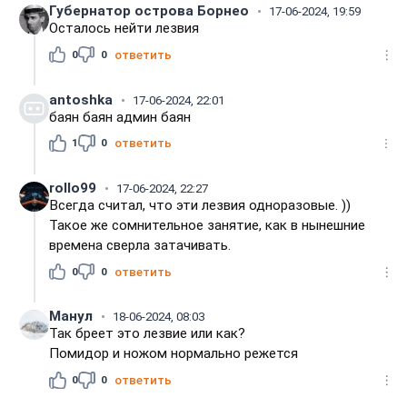
Губернатор острова Борнео
17-06-2024, 19:59
Осталось нейти лезвия
0
0
ответить
antoshka
17-06-2024, 22:01
баян баян админ баян
1
0
ответить
rollo99
17-06-2024, 22:27
Всегда считал, что эти лезвия одноразовые. ))
Такое же сомнительное занятие, как в нынешние
времена сверла затачивать.
0
0
ответить
Манул
18-06-2024, 08:03
Так бреет это лезвие или как?
Помидор и ножом нормально режется
0
0
ответить