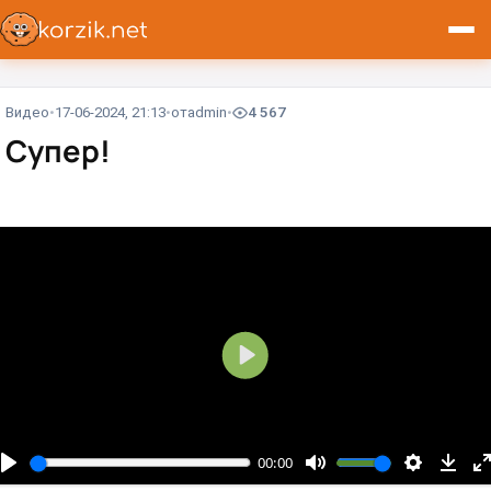
Видео
17-06-2024, 21:13
от
admin
4 567
Супер!
В
о
с
п
00:00
р