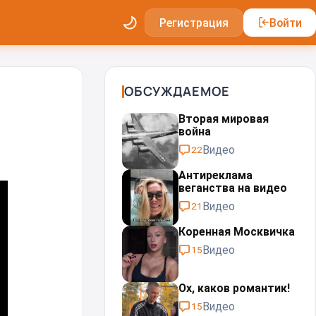
Регистрация
Войти
ОБСУЖДАЕМОЕ
Вторая мировая
война
Видео
22
Антиреклама
веганства на видео
Видео
21
Коренная Москвичка
Видео
15
Ох, каков романтик!
Видео
15