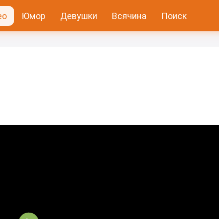
ео
Юмор
Девушки
Всячина
Поиск