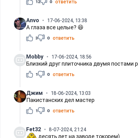
ответить
12
0
Anvo
17-06-2024, 13:38
А глаза все целые? 😆
ответить
3
0
Mobby
17-06-2024, 18:56
Близкий друг плиточника двумя постами 
ответить
1
0
Джим
18-06-2024, 13:03
Пакистанских дел мастер
ответить
1
0
Fet32
8-07-2024, 21:24
десять лет на заводе токорем)