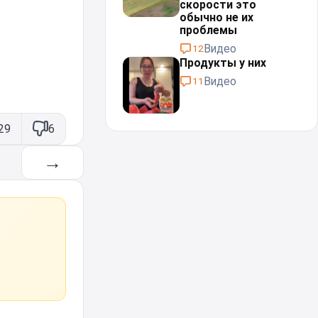
скорости это
обычно не их
проблемы⁠⁠
Видео
12
Продукты у них
Видео
11
29
6
→