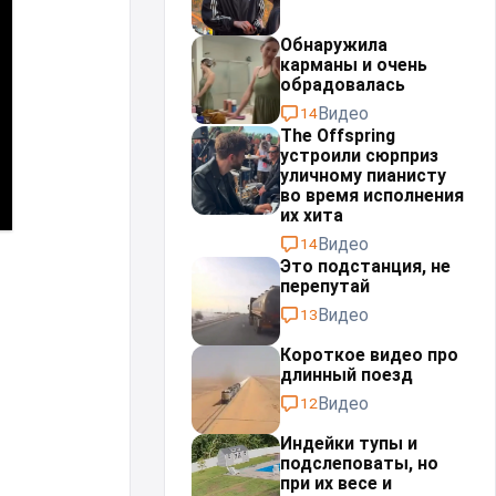
Обнаружила
карманы и очень
обрадовалась
Видео
14
The Offspring
устроили сюрприз
уличному пианисту
во время исполнения
их хита
Видео
14
Это подстанция, не
перепутай⁠⁠
Видео
13
Короткое видео про
длинный поезд
Видео
12
Индейки тупы и
подслеповаты, но
при их весе и