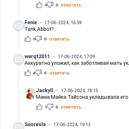
ответить
0
0
Fenix
17-06-2024, 16:59
Tank Abbot?
ответить
0
0
werqt2011
17-06-2024, 17:09
Аккуратно уложил, как заботливая мать у
ответить
4
0
Jackyll
17-06-2024, 18:15
Мама Майка Тайсона укладывала его 
ответить
1
0
Suoresla
17-06-2024, 19:13