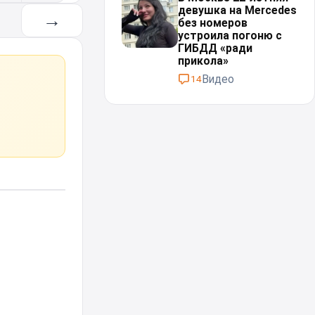
девушка на Mercedes
→
без номеров
устроила погоню с
ГИБДД «ради
прикола»
Видео
14