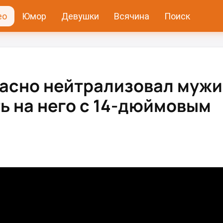
ео
Юмор
Девушки
Всячина
Поиск
асно нейтрализовал мужи
ь на него с 14-дюймовым