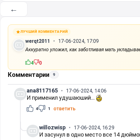
←
ЛУЧШИЙ КОММЕНТАРИЙ
werqt2011
17-06-2024, 17:09
Аккуратно уложил, как заботливая мать укладывае
4
0
Комментарии
9
ana8117165
17-06-2024, 14:06
И применил удушаюший...
ответить
4
1
willozwisp
17-06-2024, 16:29
И засунул в одно место все 14 дюймо