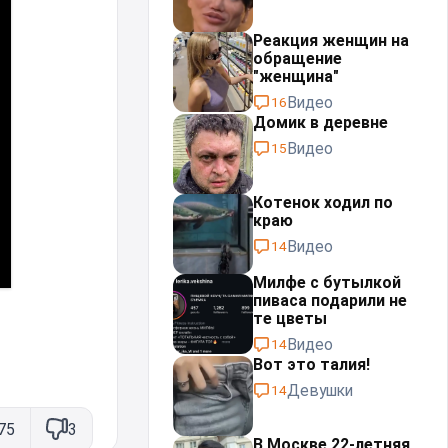
Реакция женщин на
обращение
"женщина"
Видео
16
Домик в деревне
Видео
15
Котенок ходил по
краю
Видео
14
Милфе с бутылкой
пиваса подарили не
те цветы
Видео
14
Вот это талия!
Девушки
14
75
3
В Москве 22-летняя