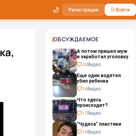
Регистрация
Войти
ОБСУЖДАЕМОЕ
ка,
А потом пришел муж
и заработал уголовку
Видео
20
Еще один водятел
убил ребенка
Видео
18
Что здесь
происходит?
Видео
17
"Чудеса" пластики⁠⁠
Видео
16