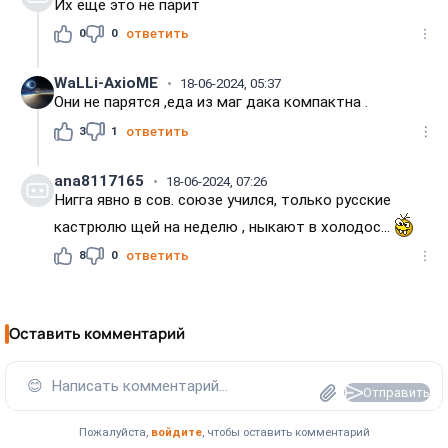
Их ещё это не парит
0
0
ответить
WaLLi-АxioME
18-06-2024, 05:37
Они не парятся ,еда из маг дака компактна .
3
1
ответить
ana8117165
18-06-2024, 07:26
Нигга явно в сов. союзе учился, только русские
кастрюлю щей на неделю , ныкают в холодос...
8
0
ответить
Оставить комментарий
😊
Написать комментарий...
Отправить
Пожалуйста,
войдите
, чтобы оставить комментарий