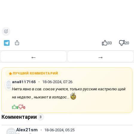
33
20
←
→
ЛУЧШИЙ КОММЕНТАРИЙ
ana8117165
18-06-2024, 07:26
Нигга явно в сов. союзе учился, только русские кастрюлю щей
на неделю , ныкают в холодос...
8
0
Комментарии
3
Alex21sm
18-06-2024, 05:25