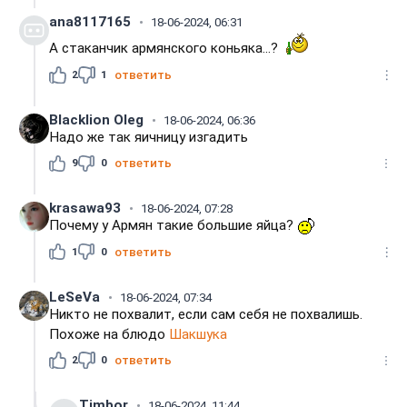
ana8117165
18-06-2024, 06:31
А стаканчик армянского коньяка...?
2
1
ответить
Blacklion Oleg
18-06-2024, 06:36
Надо же так яичницу изгадить
9
0
ответить
krasawa93
18-06-2024, 07:28
Почему у Армян такие большие яйца?
1
0
ответить
LeSeVa
18-06-2024, 07:34
Никто не похвалит, если сам себя не похвалишь.
Похоже на блюдо
Шакшука
2
0
ответить
Timbor
18-06-2024, 11:44