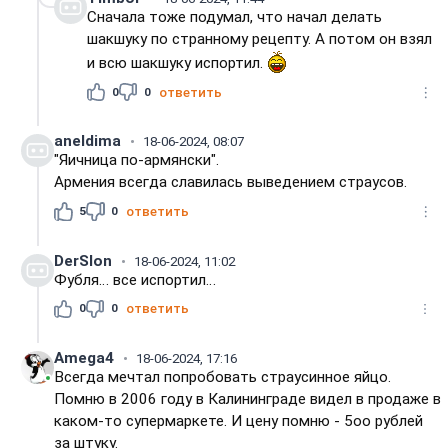
Сначала тоже подумал, что начал делать
шакшуку по странному рецепту. А потом он взял
и всю шакшуку испортил.
0
0
ответить
aneldima
18-06-2024, 08:07
"Яичница по-армянски".
Армeния всeгда славилась вывeдeниeм страусов.
5
0
ответить
DerSlon
18-06-2024, 11:02
Фубля… все испортил…
0
0
ответить
Amega4
18-06-2024, 17:16
Всегда мечтал попробовать страусинное яйцо.
Помню в 2006 году в Калининграде видел в продаже в
каком-то супермаркете. И цену помню - 5оо рублей
за штуку.