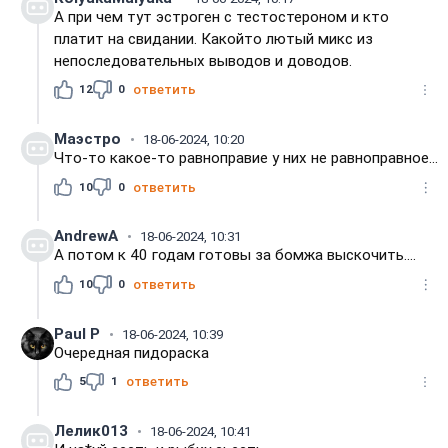
А при чем тут эстроген с тестостероном и кто
платит на свидании. Какойто лютый микс из
непоследовательных выводов и доводов.
12
0
ответить
Маэстро
18-06-2024, 10:20
Что-то какое-то равноправие у них не равноправное...
10
0
ответить
AndrewA
18-06-2024, 10:31
А потом к 40 годам готовы за бомжа выскочить....
10
0
ответить
Paul P
18-06-2024, 10:39
Очередная пидораска
5
1
ответить
Лелик013
18-06-2024, 10:41