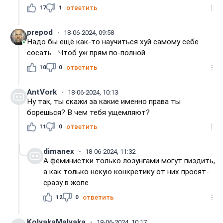
17
1
ответить
prepod
18-06-2024, 09:58
Надо бы ещё как-то научиться хуй самому себе
сосать... Чтоб уж прям по-полной...
10
0
ответить
AntVork
18-06-2024, 10:13
Ну так, ты скажи за какие именно права ты
борешься? В чем тебя ущемляют?
11
0
ответить
dimanex
18-06-2024, 11:32
А феминистки только лозунгами могут пиздить,
а как только некую конкретику от них просят-
сразу в жопе
12
0
ответить
KolyakaMalyaka
18-06-2024, 10:17