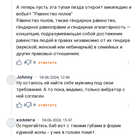
А теперь пусть эта тупая пизда откроет википедию и
вобьёт "Равенство полов"
Ра́венство поло́в, также ге́ндерное ра́венство,
ге́ндерное равнопра́вие и ге́ндерная эгалита́рность —
концепция, подразумевающая собой достижение
равенства людей в правах независимо от их гендера
(мужской, женский или небинарный) в семейных и
других правовых отношениях.
3
0
ответить
Johnny
18-06-2024, 12:46
Ну осталось ей найти себе мужчину под свои
требования. А то пока, видимо, только вибратор с
ней согласен.
2
0
ответить
коллега
18-06-2024, 15:47
Остерегайтесь баб вот с такими губами в форме
куриной жопы - у них в голове помёт.