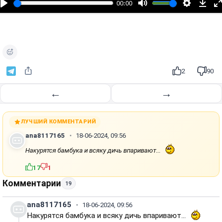
00:00
р
о
и
з
в
е
2
90
с
т
←
→
и
ЛУЧШИЙ КОММЕНТАРИЙ
ana8117165
18-06-2024, 09:56
Накурятся бамбука и всяку дичь впаривают...
17
1
Комментарии
19
ana8117165
18-06-2024, 09:56
Накурятся бамбука и всяку дичь впаривают...