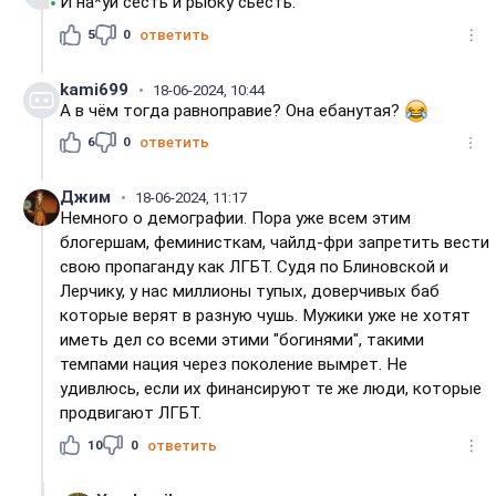
И на*уй сесть и рыбку сьесть.
5
0
ответить
kami699
18-06-2024, 10:44
А в чём тогда равноправие? Она ебанутая?
6
0
ответить
Джим
18-06-2024, 11:17
Немного о демографии. Пора уже всем этим
блогершам, феминисткам, чайлд-фри запретить вести
свою пропаганду как ЛГБТ. Судя по Блиновской и
Лерчику, у нас миллионы тупых, доверчивых баб
которые верят в разную чушь. Мужики уже не хотят
иметь дел со всеми этими "богинями", такими
темпами нация через поколение вымрет. Не
удивлюсь, если их финансируют те же люди, которые
продвигают ЛГБТ.
10
0
ответить