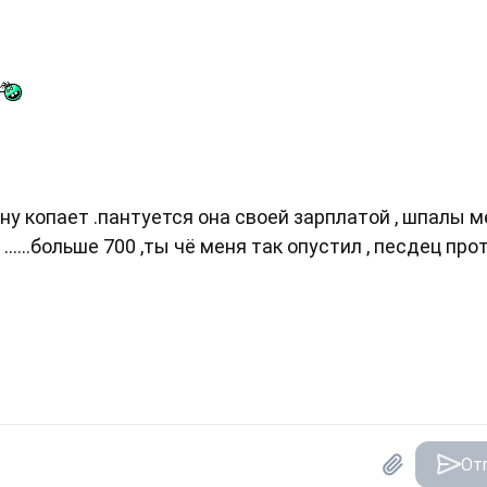
елину копает .пантуется она своей зарплатой , шпалы 
......больше 700 ,ты чё меня так опустил , песдец про
От