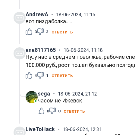
AndrewA
18-06-2024, 11:15
вот пиздаболка.....
ответить
3
3
ana8117165
18-06-2024, 11:18
Ну..у нас в среднем поволжье, рабочие сп
100.000 руб., рост пошел буквально полгода
ответить
4
1
sega
18-06-2024, 21:12
часом не Ижевск
ответить
0
0
LiveToHack
18-06-2024, 12:31