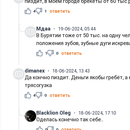
пиздит, в моем городе брекеты от 60 тыс.р
ответить
4
1
Мдаа
19-06-2024, 05:44
В Бурятии тоже от 50 тыс. на одну ч
положения зубов, зубные дуги искревл
ответить
1
0
dimanex
18-06-2024, 13:43
Да кончно пиздит. Деньги якобы гребёт, а
трясогузка
ответить
4
0
Blacklion Oleg
18-06-2024, 17:10
Оделась конечно так себе..
ответить
0
0