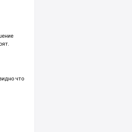
ушение
оят.
 видно что