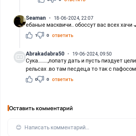
Seaman
18-06-2024, 22:07
ебаные масквичи.. обоссут вас всех хачи
ответить
1
0
Abrakadabra50
19-06-2024, 09:50
Сука........,лопату дать и пусть пиздует ц
рельсах .во там песдец,а то так с пафосом 
ответить
0
0
Оставить комментарий
😊
Написать комментарий...