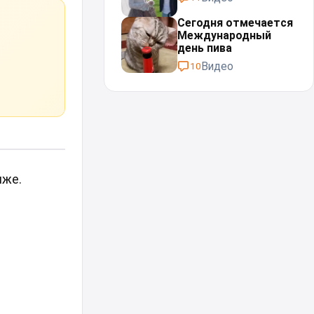
Сегодня отмечается
Международный
день пива
Видео
10
иже.