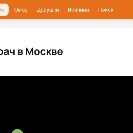
ео
Юмор
Девушки
Всячина
Поиск
рач в Москве