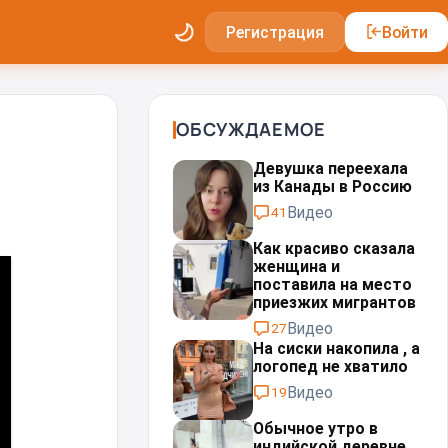
Регистрация
Войти
ОБСУЖДАЕМОЕ
Девушка переехала
из Канады в Россию
Видео
41
Как красиво сказала
женщина и
поставила на место
приезжих мигрантов⁠⁠
Видео
27
На сиски накопила , а
логопед не хватило
Видео
19
Обычное утро в
индийской деревне