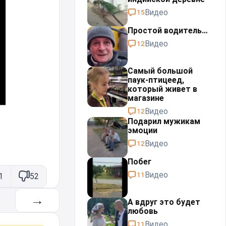
Видео
15
Простой водитель…
Видео
12
Самый большой
паук-птицеед,
который живет в
магазине
Видео
12
Подарил мужикам
эмоции
Видео
12
Побег
Видео
11
1
52
→
А вдруг это будет
любовь⁠⁠
Видео
11