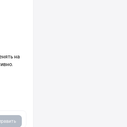
менять на
тивно.
править