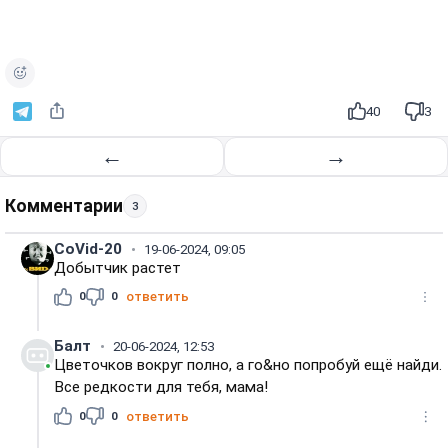
40
3
←
→
Комментарии
3
CoVid-20
19-06-2024, 09:05
Добытчик растет
0
0
ответить
Балт
20-06-2024, 12:53
Цветочков вокруг полно, а го&но попробуй ещё найди.
Все редкости для тебя, мама!
0
0
ответить