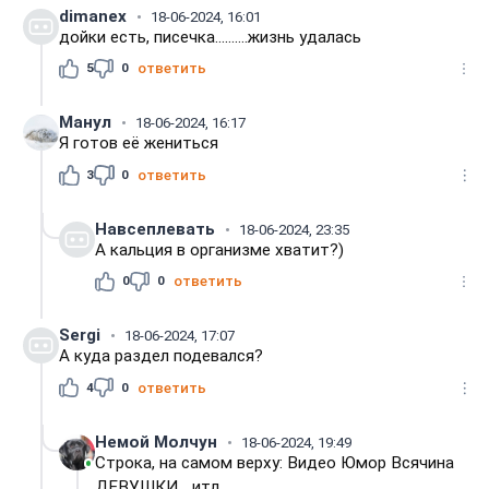
dimanex
18-06-2024, 16:01
дойки есть, писечка..........жизнь удалась
5
0
ответить
Манул
18-06-2024, 16:17
Я готов её жениться
3
0
ответить
Навсеплевать
18-06-2024, 23:35
А кальция в организме хватит?)
0
0
ответить
Sergi
18-06-2024, 17:07
А куда раздел подевался?
4
0
ответить
Немой Молчун
18-06-2024, 19:49
Строка, на самом верху: Видео Юмор Всячина
ДЕВУШКИ,,, итд