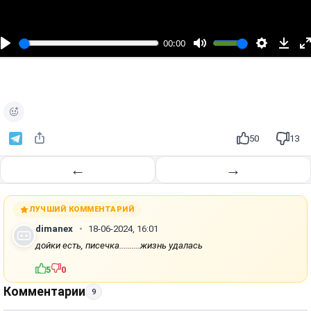
о
с
п
00:00
р
о
и
з
в
е
50
13
с
т
←
→
и
ЛУЧШИЙ КОММЕНТАРИЙ
dimanex
18-06-2024, 16:01
дойки есть, писечка..........жизнь удалась
5
0
Комментарии
9