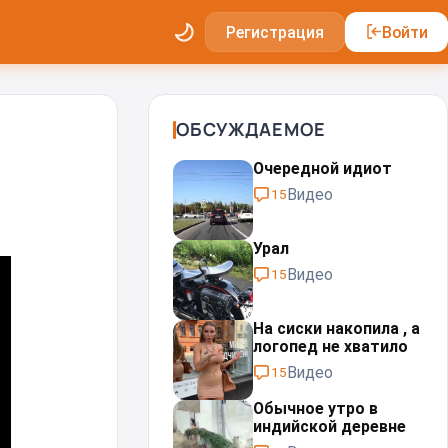
Регистрация
Войти
ОБСУЖДАЕМОЕ
Очередной идиот
Видео
15
Урал⁠⁠
Видео
15
На сиски накопила , а
логопед не хватило
Видео
15
Обычное утро в
индийской деревне