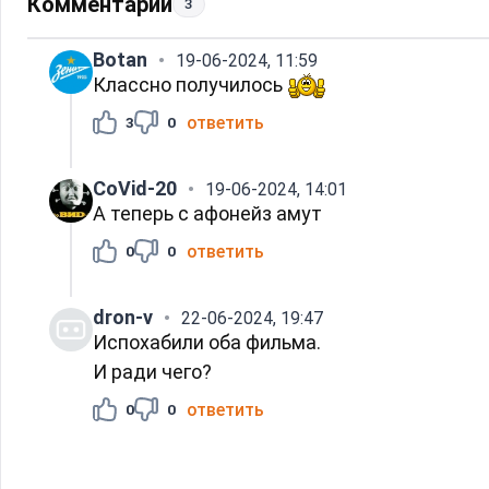
Комментарии
3
Вotan
19-06-2024, 11:59
Классно получилось
ответить
3
0
CoVid-20
19-06-2024, 14:01
А теперь с афонейз амут
ответить
0
0
dron-v
22-06-2024, 19:47
Испохабили оба фильма.
И ради чего?
ответить
0
0