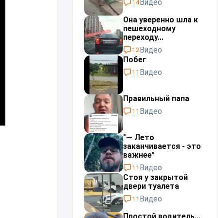
Видео
14
Она уверенно шла к
пешеходному
переходу...
Видео
12
Побег
Видео
11
Правильный папа
Видео
11
"— Лето
заканчивается - это
важнее"
Видео
11
Стоя у закрытой
двери туалета
Видео
11
Простой водитель…