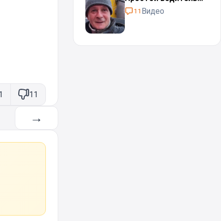
Видео
11
1
11
→