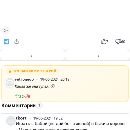
7
60
←
→
ЛУЧШИЙ КОММЕНТАРИЙ
vetroneco
19-06-2024, 20:18
Какая же она тупая! 🤬
22
0
Комментарии
7
tkort
19-06-2024, 19:52
Играть с бабой (не дай бог с женой) в быки и коровы!
- Месье знает толк в извращениях.