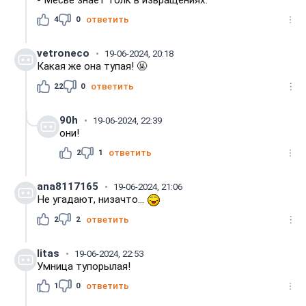
4
0
ответить
vetroneco
19-06-2024, 20:18
Какая же она тупая! 🤬
22
0
ответить
90h
19-06-2024, 22:39
они!
2
1
ответить
ana8117165
19-06-2024, 21:06
Не угадают, низачто...
2
2
ответить
litas
19-06-2024, 22:53
Умница тупорылая!
1
0
ответить