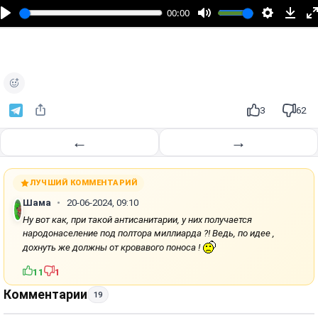
п
00:00
р
о
и
з
в
е
3
62
с
т
←
→
и
ЛУЧШИЙ КОММЕНТАРИЙ
Шама
20-06-2024, 09:10
Ну вот как, при такой антисанитарии, у них получается
народонаселение под полтора миллиарда ?! Ведь, по идее ,
дохнуть же должны от кровавого поноса !
11
1
Комментарии
19