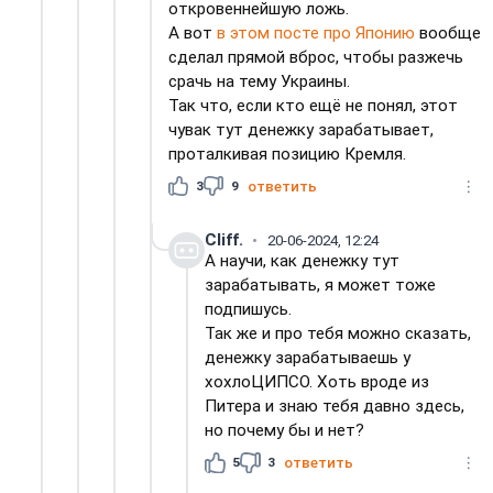
откровеннейшую ложь.
А вот
в этом посте про Японию
вообще
сделал прямой вброс, чтобы разжечь
срачь на тему Украины.
Так что, если кто ещё не понял, этот
чувак тут денежку зарабатывает,
проталкивая позицию Кремля.
3
9
ответить
Cliff.
20-06-2024, 12:24
А научи, как денежку тут
зарабатывать, я может тоже
подпишусь.
Так же и про тебя можно сказать,
денежку зарабатываешь у
хохлоЦИПСО. Хоть вроде из
Питера и знаю тебя давно здесь,
но почему бы и нет?
5
3
ответить