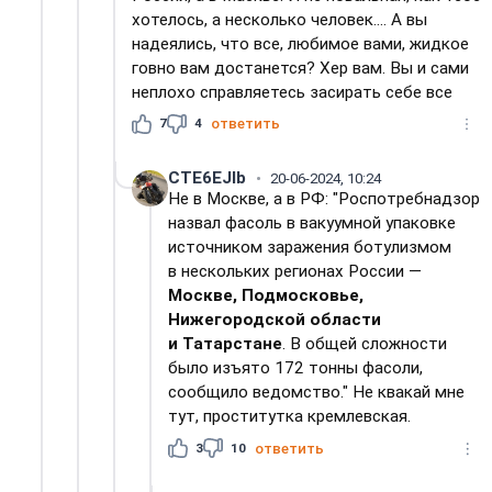
хотелось, а несколько человек.... А вы
надеялись, что все, любимое вами, жидкое
говно вам достанется? Хер вам. Вы и сами
неплохо справляетесь засирать себе все
7
4
ответить
CTE6EJIb
20-06-2024, 10:24
Не в Москве, а в РФ: "Роспотребнадзор
назвал фасоль в вакуумной упаковке
источником заражения ботулизмом
в нескольких регионах России —
Москве, Подмосковье,
Нижегородской области
и Татарстане
. В общей сложности
было изъято 172 тонны фасоли,
сообщило ведомство." Не квакай мне
тут, проститутка кремлевская.
3
10
ответить