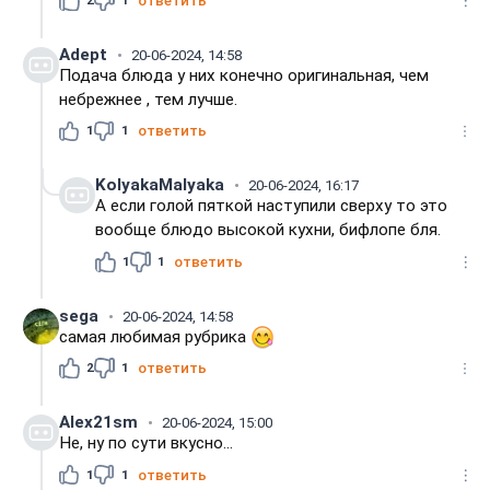
ответить
Adept
20-06-2024, 14:58
Подача блюда у них конечно оригинальная, чем
небрежнее , тем лучше.
1
1
ответить
KolyakaMalyaka
20-06-2024, 16:17
А если голой пяткой наступили сверху то это
вообще блюдо высокой кухни, бифлопе бля.
1
1
ответить
sega
20-06-2024, 14:58
самая любимая рубрика
2
1
ответить
Alex21sm
20-06-2024, 15:00
Не, ну по сути вкусно...
1
1
ответить