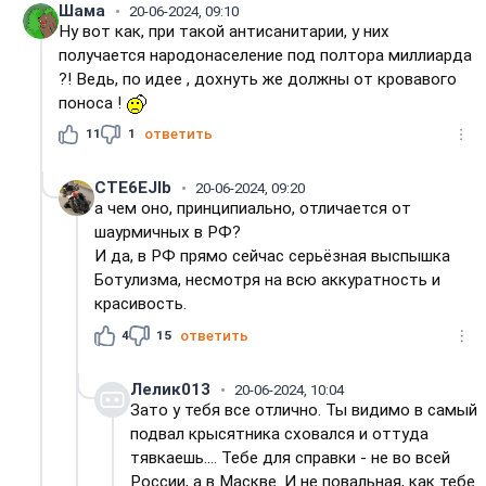
Шама
20-06-2024, 09:10
Ну вот как, при такой антисанитарии, у них
получается народонаселение под полтора миллиарда
?! Ведь, по идее , дохнуть же должны от кровавого
поноса !
11
1
ответить
CTE6EJIb
20-06-2024, 09:20
а чем оно, принципиально, отличается от
шаурмичных в РФ?
И да, в РФ прямо сейчас серьёзная выспышка
Ботулизма, несмотря на всю аккуратность и
красивость.
4
15
ответить
Лелик013
20-06-2024, 10:04
Зато у тебя все отлично. Ты видимо в самый
подвал крысятника сховался и оттуда
тявкаешь.... Тебе для справки - не во всей
России, а в Маскве. И не повальная, как тебе