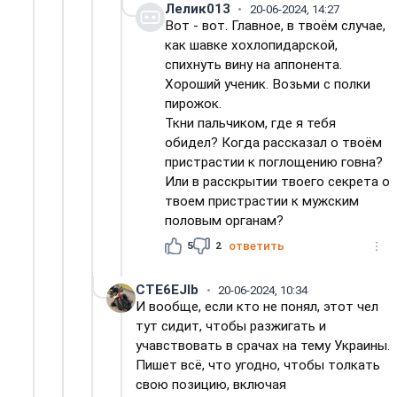
Лелик013
20-06-2024, 14:27
Вот - вот. Главное, в твоём случае,
как шавке хохлопидарской,
спихнуть вину на аппонента.
Хороший ученик. Возьми с полки
пирожок.
Ткни пальчиком, где я тебя
обидел? Когда рассказал о твоём
пристрастии к поглощению говна?
Или в расскрытии твоего секрета о
твоем пристрастии к мужским
половым органам?
5
2
ответить
CTE6EJIb
20-06-2024, 10:34
И вообще, если кто не понял, этот чел
тут сидит, чтобы разжигать и
учавствовать в срачах на тему Украины.
Пишет всё, что угодно, чтобы толкать
свою позицию, включая