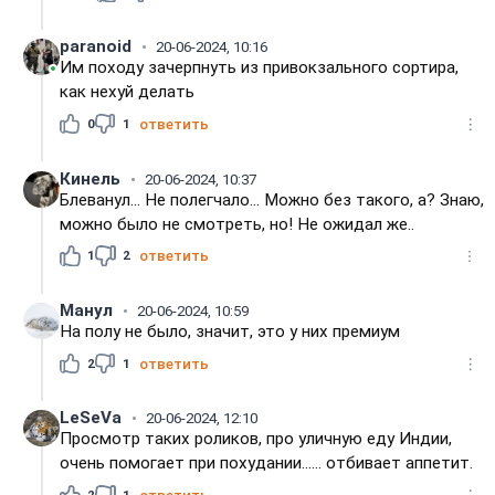
paranoid
20-06-2024, 10:16
Им походу зачерпнуть из привокзального сортира,
как нехуй делать
0
1
ответить
Кинель
20-06-2024, 10:37
Блеванул... Не полегчало... Можно без такого, а? Знаю,
можно было не смотреть, но! Не ожидал же..
1
2
ответить
Манул
20-06-2024, 10:59
На полу не было, значит, это у них премиум
2
1
ответить
LeSeVa
20-06-2024, 12:10
Просмотр таких роликов, про уличную еду Индии,
очень помогает при похудании...... отбивает аппетит.
2
1