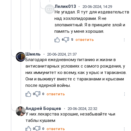
Лелик013
20-06-2024, 14:29
Не угадал. Я тут для издевательств
над хохлопидорами. Я не
злопамятный. Я в принципе злой и
память у меня хорошая.
6
5
ответить
Шмель
20-06-2024, 21:37
Благодаря ежедневному питанию и жизни в
антисанитарных условиях с самого рождения, у
них иммунитет ко всему, как у крыс и тараканов.
Они и выживут вместе с тараканами и крысами
после ядерной войны.
0
0
ответить
Андрей Борщев
20-06-2024, 22:32
У них лекарства хорошие, незабывайте чьи
таблы кушаем
0
0
ответить