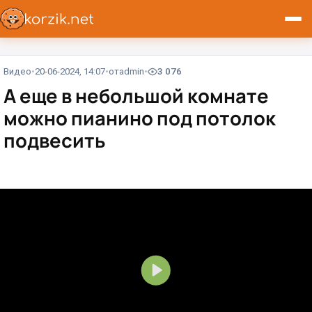
Видео
20-06-2024, 14:07
от
admin
3 076
А еще в небольшой комнате
можно пианино под потолок
подвесить
В
о