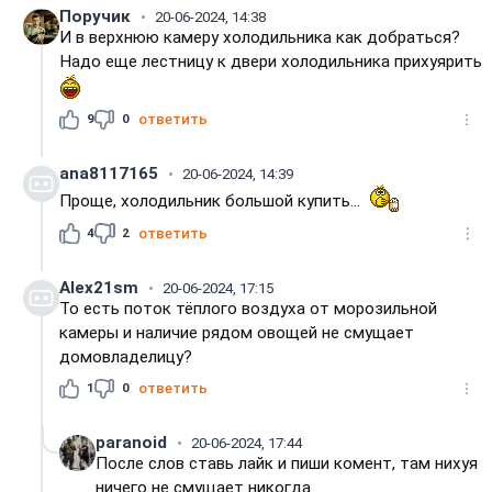
Поручик
20-06-2024, 14:38
И в верхнюю камеру холодильника как добраться?
Надо еще лестницу к двери холодильника прихуярить
9
0
ответить
ana8117165
20-06-2024, 14:39
Проще, холодильник большой купить...
4
2
ответить
Alex21sm
20-06-2024, 17:15
То есть поток тёплого воздуха от морозильной
камеры и наличие рядом овощей не смущает
домовладелицу?
1
0
ответить
paranoid
20-06-2024, 17:44
После слов ставь лайк и пиши комент, там нихуя
ничего не смущает никогда