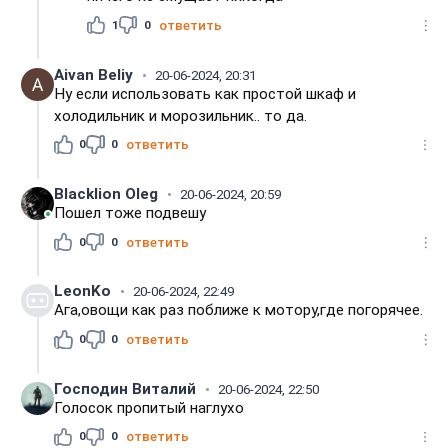
1
0
ответить
Aivan Beliy
20-06-2024, 20:31
Ну если использовать как простой шкаф и
холодильник и морозильник.. то да.
0
0
ответить
Blacklion Oleg
20-06-2024, 20:59
Пошел тоже подвешу
0
0
ответить
LeonKo
20-06-2024, 22:49
Ага,овощи как раз поближе к мотору,где погорячее.
0
0
ответить
Господин Виталий
20-06-2024, 22:50
Голосок пропитый наглухо
0
0
ответить